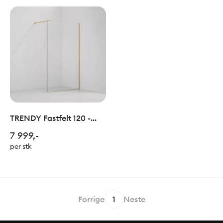
TRENDY Fastfelt 120 -
Børstet Champagne
7 999,-
per stk
Forrige
1
Neste