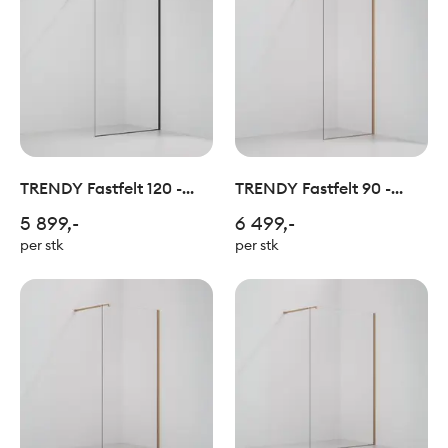
TRENDY Fastfelt 120 -
TRENDY Fastfelt 90 -
Sort
Børstet Kobber
5 899,-
6 499,-
per stk
per stk