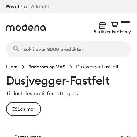
Hopp
Privat
Proff
Arkitekt
til
hovedinnhold
Butikker
Liste
Meny
Hjem
Baderom og VVS
Dusjvegger-Fastfelt
Dusjvegger-Fastfelt
Tidløst design til fornuftig pris
Les mer