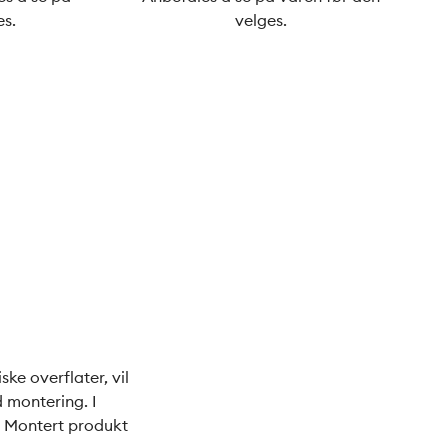
es.
velges.
ke overflater, vil
d montering. I
. Montert produkt