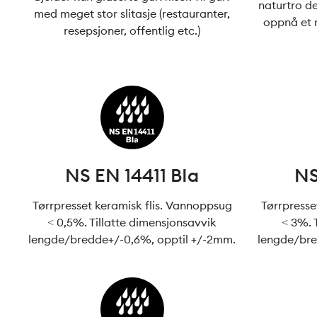
naturtro d
med meget stor slitasje (restauranter,
oppnå et r
resepsjoner, offentlig etc.)
NS EN 14411 BIa
NS
Tørrpresset keramisk flis. Vannoppsug
Tørrpresse
< 0,5%. Tillatte dimensjonsavvik
< 3%. 
lengde/bredde+/-0,6%, opptil +/-2mm.
lengde/bre