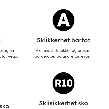
g
Sklikkerhet barfot
essig en
A er minst sklisikker og brukes i
t for vegg.
garderober og andre tørre rom.
Sklisikkerhet sko
 sko