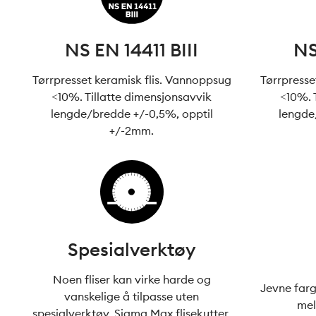
NS EN 14411 BIII
NS
Tørrpresset keramisk flis. Vannoppsug
Tørrpresse
<10%. Tillatte dimensjonsavvik
<10%. 
lengde/bredde +/-0,5%, opptil
lengde
+/-2mm.
Spesialverktøy
Noen fliser kan virke harde og
Jevne farg
vanskelige å tilpasse uten
mel
spesialverktøy. Sigma Max flisekutter,