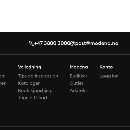
+47 3800 3000
post@modena.no
Veiledning
Modena
Konto
om
Tips og inspirasjon
Butikker
Logg inn
ken
Kataloger
Outlet
Book kjøpshjelp
Arkitekt
Tegn ditt bad