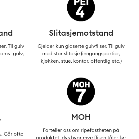
tand
Slitasjemotstand
er. Til gulv
Gjelder kun glaserte gulvfliser. Til gulv
roms- gulv,
med stor slitasje (inngangspartier,
kjøkken, stue, kontor, offentlig etc.)
MOH
r
Forteller oss om ripefastheten på
 Går ofte
produktet, dvs hvor mye flisen tåler før