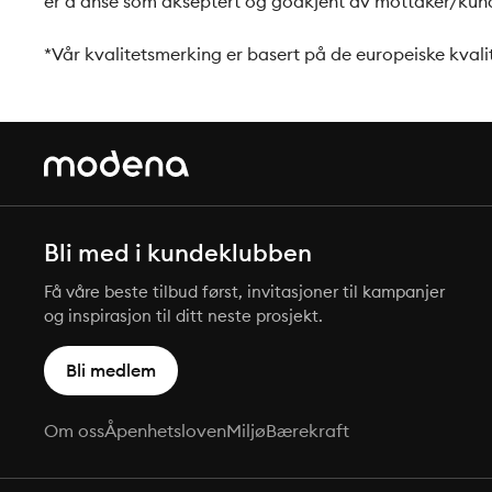
er å anse som akseptert og godkjent av mottaker/kunde. 
*Vår kvalitetsmerking er basert på de europeiske kval
Bli med i kundeklubben
Få våre beste tilbud først, invitasjoner til kampanjer
og inspirasjon til ditt neste prosjekt.
Bli medlem
Om oss
Åpenhetsloven
Miljø
Bærekraft