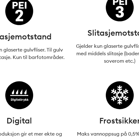
Slitasjemots
tasjemotstand
Gjelder kun glaserte gulvflis
 glaserte gulvfliser. Til gulv
med middels slitasje (bade
tasje. Kun til barfotområder.
soverom etc.)
Digital
Frostsikke
oduksjon gir et mer ekte og
Maks vannoppsug på 0,5%.