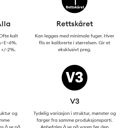
IIa
Rettskåret
 Ofte kalt
Kan legges med minimale fuger. Hver
3%<E<6%.
flis er kalibrerte i størrelsen. Gir et
k +/-2%.
eksklusivt preg.
V3
uktur og
Tydelig variasjon i struktur, mønster og
samme
farger fra samme produksjonsparti.
 å se på
Anbefales å se på varen før den