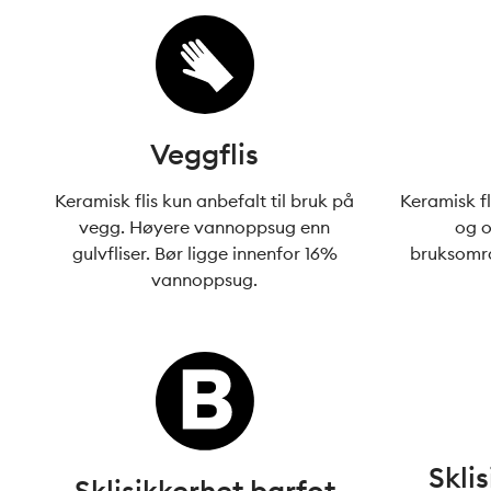
Veggflis
Keramisk flis kun anbefalt til bruk på
Keramisk fl
vegg. Høyere vannoppsug enn
og o
gulvfliser. Bør ligge innenfor 16%
bruksomra
vannoppsug.
Skli
Sklisikkerhet barfot