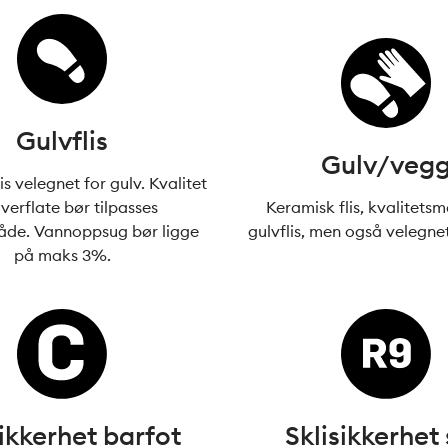
Gulvflis
Gulv/veg
is velegnet for gulv. Kvalitet
verflate bør tilpasses
Keramisk flis, kvalitetsm
̊de. Vannoppsug bør ligge
gulvflis, men også velegne
på maks 3%.
sikkerhet barfot
Sklisikkerhet