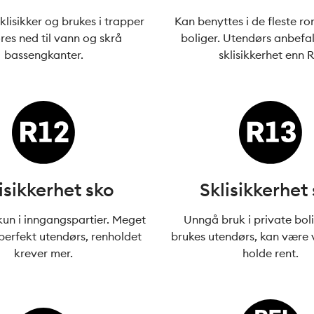
klisikker og brukes i trapper
Kan benyttes i de fleste ro
res ned til vann og skrå
boliger. Utendørs anbefa
bassengkanter.
sklisikkerhet enn R
isikkerhet sko
Sklisikkerhet
kun i inngangspartier. Meget
Unngå bruk i private bol
, perfekt utendørs, renholdet
brukes utendørs, kan være v
krever mer.
holde rent.