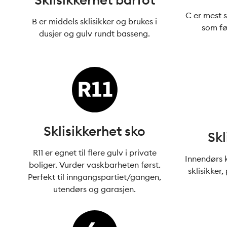
C er mest s
B er middels sklisikker og brukes i
som fø
dusjer og gulv rundt basseng.
Sklisikkerhet sko
Skl
R11 er egnet til flere gulv i private
Innendørs 
boliger. Vurder vaskbarheten først.
sklisikker
Perfekt til inngangspartiet/gangen,
utendørs og garasjen.