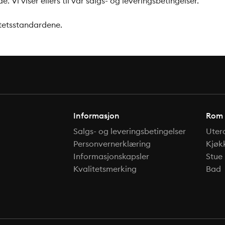
Vi viser ellers til vår salgs- og leveringsbetingelser.
itetsstandardene.
Informasjon
Rom
Salgs- og leveringsbetingelser
Uter
Personvernerklæring
Kjøk
Informasjonskapsler
Stue
Kvalitetsmerking
Bad