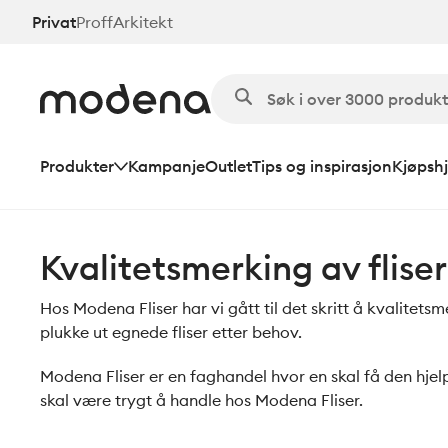
Hopp
Privat
Proff
Arkitekt
til
hovedinnhold
Produkter
Kampanje
Outlet
Tips og inspirasjon
Kjøpshj
Kvalitetsmerking av fliser
Hos Modena Fliser har vi gått til det skritt å kvalitetsm
plukke ut egnede fliser etter behov.
Modena Fliser er en faghandel hvor en skal få den hjelp 
skal være trygt å handle hos Modena Fliser.