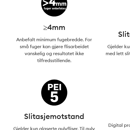
≥4mm
Sli
Anbefalt minimum fugebredde. For
små fuger kan gjøre flisarbeidet
Gjelder kun
vanskelig og resultatet ikke
med lett sli
tilfredsstillende.
Slitasjemotstand
Digital pr
Gjelder kun glaserte gulvfliser. Til gulv