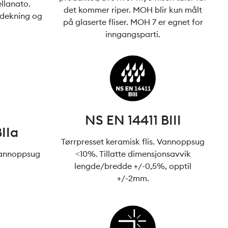
llanato.
det kommer riper. MOH blir kun målt
imdekning og
på glaserte fliser. MOH 7 er egnet for
inngangsparti.
NS EN 14411 BIII
IIa
Tørrpresset keramisk flis. Vannoppsug
 Vannoppsug
<10%. Tillatte dimensjonsavvik
lengde/bredde +/-0,5%, opptil
+/-2mm.