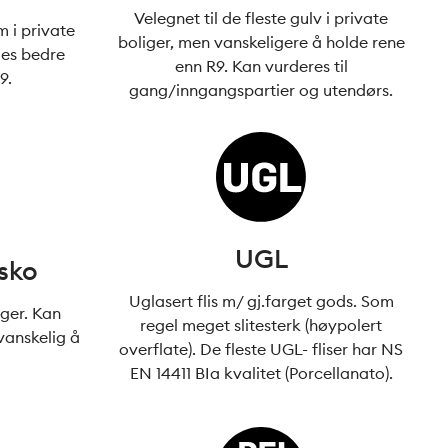
Velegnet til de fleste gulv i private
m i private
boliger, men vanskeligere å holde rene
les bedre
enn R9. Kan vurderes til
9.
gang/inngangspartier og utendørs.
UGL
 sko
Uglasert flis m/ gj.farget gods. Som
iger. Kan
regel meget slitesterk (høypolert
anskelig å
overflate). De fleste UGL- fliser har NS
EN 14411 BIa kvalitet (Porcellanato).