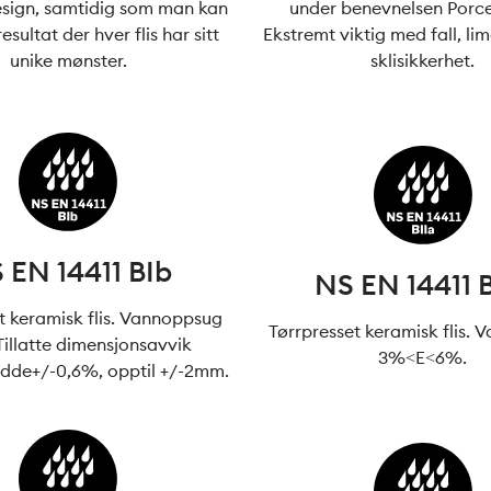
esign, samtidig som man kan
under benevnelsen Porce
esultat der hver flis har sitt
Ekstremt viktig med fall, l
unike mønster.
sklisikkerhet.
 EN 14411 BIb
NS EN 14411 B
t keramisk flis. Vannoppsug
Tørrpresset keramisk flis.
Tillatte dimensjonsavvik
3%<E<6%.
dde+/-0,6%, opptil +/-2mm.