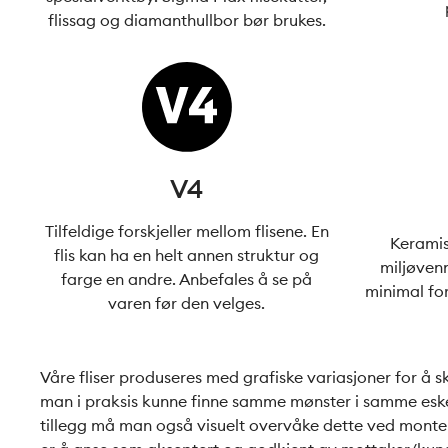
flissag og diamanthullbor bør brukes.
V4
Tilfeldige forskjeller mellom flisene. En
Keramis
flis kan ha en helt annen struktur og
miljøvenn
farge en andre. Anbefales å se på
minimal for
varen før den velges.
Våre fliser produseres med grafiske variasjoner for å s
man i praksis kunne finne samme mønster i samme eske. D
tillegg må man også visuelt overvåke dette ved monte