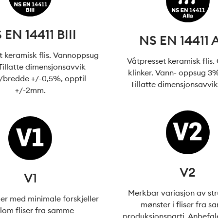
 EN 14411 BIII
NS EN 14411 A
t keramisk flis. Vannoppsug
Våtpresset keramisk flis.
Tillatte dimensjonsavvik
klinker. Vann- oppsug 
/bredde +/-0,5%, opptil
Tillatte dimensjonsavvi
+/-2mm.
V2
V1
Merkbar variasjon av str
er med minimale forskjeller
mønster i fliser fra 
lom fliser fra samme
produksjonsparti. Anbefales