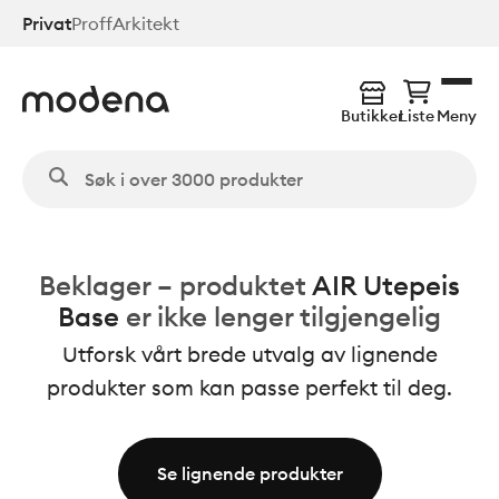
Hopp
Privat
Proff
Arkitekt
til
hovedinnhold
Butikker
Liste
Meny
Beklager – produktet
AIR Utepeis
Base
er ikke lenger tilgjengelig
Utforsk vårt brede utvalg av lignende
produkter som kan passe perfekt til deg.
Se lignende produkter