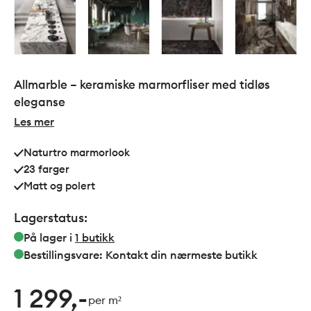
Allmarble – keramiske marmorfliser med tidløs
eleganse
Les mer
Naturtro marmorlook
23 farger
Matt og polert
Lagerstatus:
På lager i
1
butikk
Bestillingsvare: Kontakt din nærmeste butikk
1 299,-
per m²