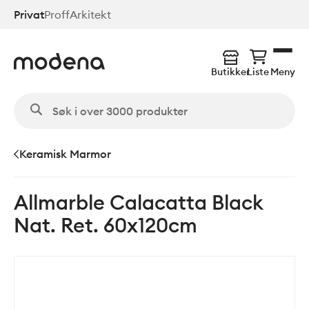
Hopp
Privat
Proff
Arkitekt
til
hovedinnhold
Butikker
Liste
Meny
Keramisk Marmor
Allmarble Calacatta Black
Nat. Ret. 60x120cm