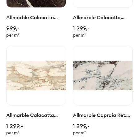
Allmarble Calacatta
Allmarble Calacatta
Black Nat. Ret. 60x60cm
Extra Ret. 60x120cm
999,-
1 299,-
per m²
per m²
Allmarble Calacatta
Allmarble Capraia Ret.
Vena Vecchia Ret.
60x120cm
1 299,-
1 299,-
60x120cm
per m²
per m²