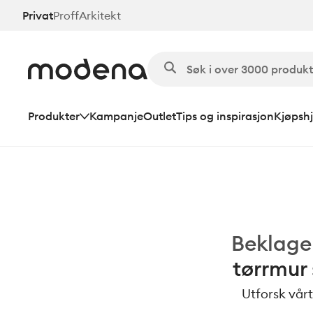
Hopp
Privat
Proff
Arkitekt
til
hovedinnhold
Produkter
Kampanje
Outlet
Tips og inspirasjon
Kjøpshj
Beklage
tørrmur
Utforsk vårt