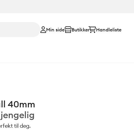
Min side
Butikker
Handleliste
all 40mm
gjengelig
fekt til deg.