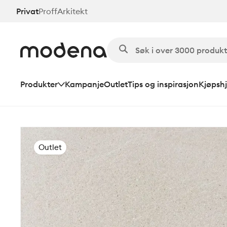
Hopp
Privat
Proff
Arkitekt
til
hovedinnhold
Produkter
Kampanje
Outlet
Tips og inspirasjon
Kjøpshj
Outlet