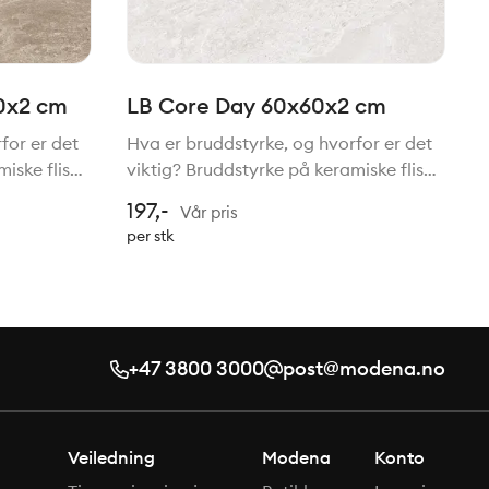
0x2 cm
LB Core Day 60x60x2 cm
for er det
Hva er bruddstyrke, og hvorfor er det
iske fliser
viktig? Bruddstyrke på keramiske fliser
sen tåler.
viser hvor mye belastning flisen tåler.
197,-
Vår pris
o høyere
Dette måles i Newton (N). Jo høyere
per stk
 og trykk
bruddstyrke, desto mer vekt og trykk
kan flise
+47 3800 3000
post@modena.no
Veiledning
Modena
Konto