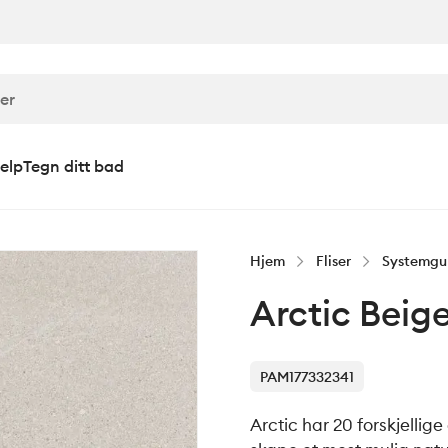
elp
Tegn ditt bad
Hjem
Fliser
Systemgu
Arctic Beig
PAM177332341
Arctic har 20 forskjellige