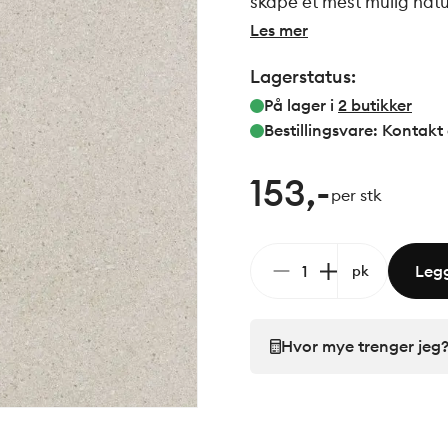
skape et mest mulig natur
m2 uten gjentakelse i møn
Les mer
Lagerstatus:
På lager i
2
butikker
Bestillingsvare: Kontakt
153,-
per stk
Legg
pk
Hvor mye trenger jeg