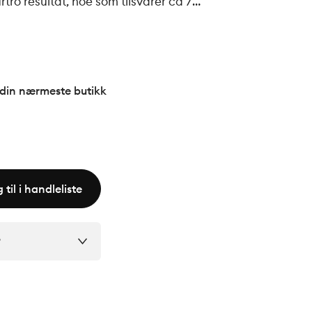
tro resultat, noe som tilsvarer ca 7
steret på flisen.
 din nærmeste butikk
 til i handleliste
?