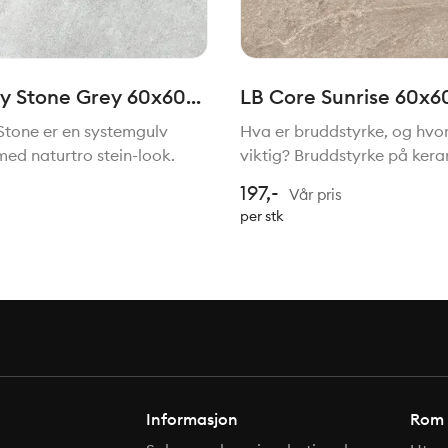
y Stone Grey 60x60x2
LB Core Sunrise 60x6
Stone er en systemgulv
Hva er bruddstyrke, og hvor
med naturtro stein-look.
viktig? Bruddstyrke på keram
viser hvor mye belastning fli
197,-
Vår pris
Dette måles i Newton (N). J
per stk
bruddstyrke, desto mer vekt
kan flise
Informasjon
Rom