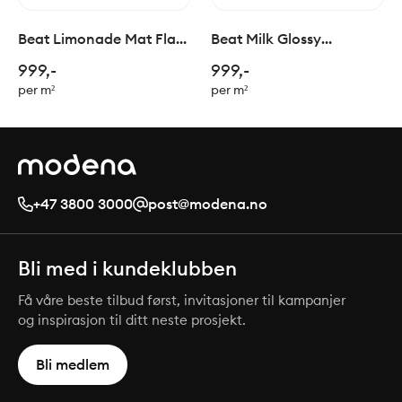
Beat Limonade Mat Flat
Beat Milk Glossy
5x20cm
Charlestone 5x20cm
999,-
999,-
per m²
per m²
+47 3800 3000
post@modena.no
Bli med i kundeklubben
Få våre beste tilbud først, invitasjoner til kampanjer
og inspirasjon til ditt neste prosjekt.
Bli medlem