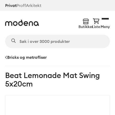
Hopp
Privat
Proff
Arkitekt
til
hovedinnhold
Butikker
Liste
Meny
Bricks og metrofliser
Beat Lemonade Mat Swing
5x20cm