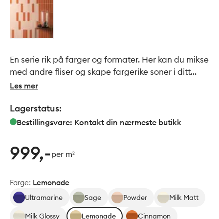
En serie rik på farger og formater. Her kan du mikse
med andre fliser og skape fargerike soner i ditt
bad, eller kjøkken.
Les mer
Lagerstatus:
Bestillingsvare: Kontakt din nærmeste butikk
999,-
per m²
Farge
:
Lemonade
Ultramarine
Sage
Powder
Milk Matt
Milk Glossy
Lemonade
Cinnamon