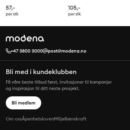
57,-
105,-
per stk
per stk
+47 3800 3000
post@modena.no
Bli med i kundeklubben
Få våre beste tilbud først, invitasjoner til kampanjer
og inspirasjon til ditt neste prosjekt.
Bli medlem
Om oss
Åpenhetsloven
Miljø
Bærekraft