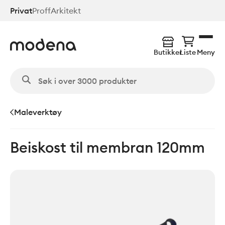
Hopp
Privat
Proff
Arkitekt
til
hovedinnhold
Butikker
Liste
Meny
Maleverktøy
Beiskost til membran 120mm