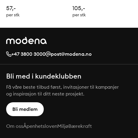
57,-
105,-
per stk
per stk
+47 3800 3000
post@modena.no
Bli med i kundeklubben
Få våre beste tilbud først, invitasjoner til kampanjer
og inspirasjon til ditt neste prosjekt.
Bli medlem
Om oss
Åpenhetsloven
Miljø
Bærekraft