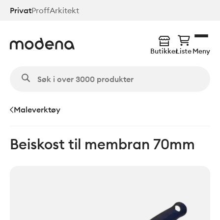
Hopp
Privat
Proff
Arkitekt
til
hovedinnhold
Butikker
Liste
Meny
Maleverktøy
Beiskost til membran 70mm