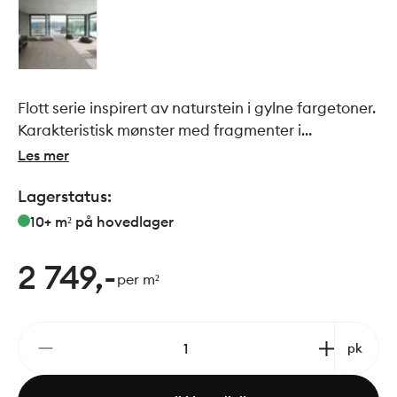
Flott serie inspirert av naturstein i gylne fargetoner.
Karakteristisk mønster med fragmenter i
forskjellige former, størrelser og farger.
Les mer
Minimalistisk og delikat serie som er tidløs og helt
Lagerstatus:
perfekt i dagens trendbilde.
10+ m²
på hovedlager
2 749,-
per m²
pk