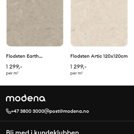
Flodsten Earth
Flodsten Artic 120x120cm
120x120cm
1 299,-
1 299,-
per m²
per m²
+47 3800 3000
post@modena.no
Bli med i kundeklubben