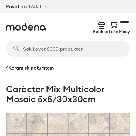
Hopp
Privat
Proff
Arkitekt
til
hovedinnhold
Butikker
Liste
Meny
Keramisk naturstein
Caràcter Mix Multicolor
Mosaic 5x5/30x30cm