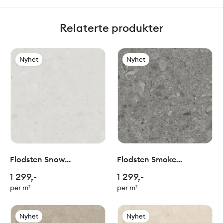
Relaterte produkter
Nyhet
Nyhet
Flodsten Snow
Flodsten Smoke
120x120cm
120x120cm
1 299,-
1 299,-
per m²
per m²
Nyhet
Nyhet