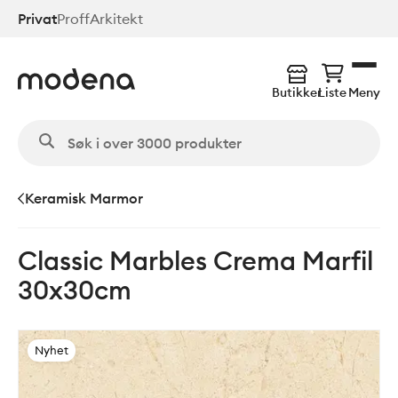
Hopp
Privat
Proff
Arkitekt
til
hovedinnhold
Butikker
Liste
Meny
Keramisk Marmor
Classic Marbles Crema Marfil
30x30cm
Nyhet