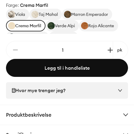
Farge
:
Crema Marfil
Viola
Taj Mahal
Marron Emperador
Crema Marfil
Verde Alpi
Rojo Alicante
Nero Marquina
Carrara
pk
Legg til i handleliste
Hvor mye trenger jeg?
Produktbeskrivelse