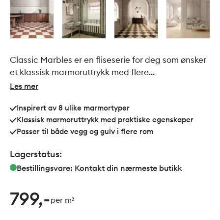
Classic Marbles er en fliseserie for deg som ønsker
et klassisk marmoruttrykk med flere
valgmuligheter. Serien er inspirert av 8 ulike
Les mer
marmortyper, hver med sitt eget preg av årer,
Inspirert av 8 ulike marmortyper
fargespill og dybde. Det gir deg frihet til å velge
Klassisk marmoruttrykk med praktiske egenskaper
mellom rolige, lyse uttrykk og mer markante flater
Passer til både vegg og gulv i flere rom
med tydelig karakter.
Lagerstatus:
Bestillingsvare: Kontakt din nærmeste butikk
799,-
per m²