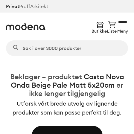
Hopp
Privat
Proff
Arkitekt
til
hovedinnhold
Butikker
Liste
Meny
Beklager – produktet
Costa Nova
Onda Beige Pale Matt 5x20cm
er
ikke lenger tilgjengelig
Utforsk vårt brede utvalg av lignende
produkter som kan passe perfekt til deg.