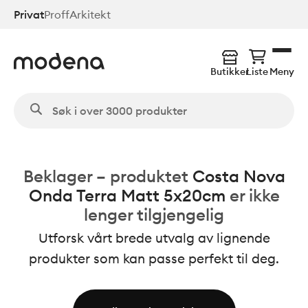
Hopp
Privat
Proff
Arkitekt
til
hovedinnhold
Butikker
Liste
Meny
Beklager – produktet
Costa Nova
Onda Terra Matt 5x20cm
er ikke
lenger tilgjengelig
Utforsk vårt brede utvalg av lignende
produkter som kan passe perfekt til deg.