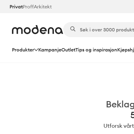
Hopp
Privat
Proff
Arkitekt
til
hovedinnhold
Produkter
Kampanje
Outlet
Tips og inspirasjon
Kjøpshj
Beklag
Utforsk vårt