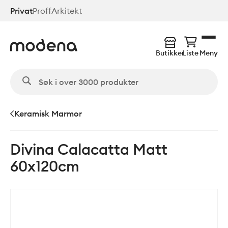
Hopp
Privat
Proff
Arkitekt
til
hovedinnhold
Butikker
Liste
Meny
Keramisk Marmor
Divina Calacatta Matt
60x120cm