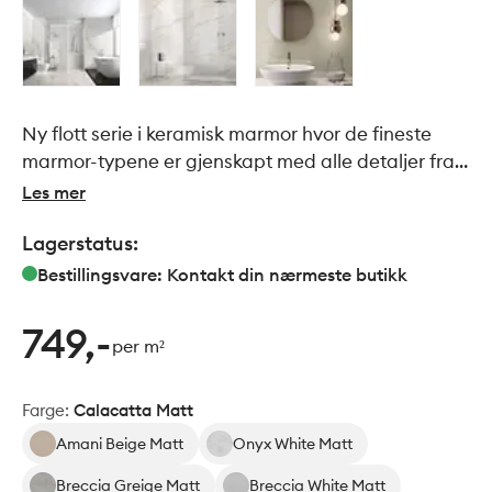
Ny flott serie i keramisk marmor hvor de fineste
marmor-typene er gjenskapt med alle detaljer fra
den ekte steinen, men med kvalitetene fra
Les mer
keramiske flis.
Lagerstatus:
Bestillingsvare: Kontakt din nærmeste butikk
749,-
per m²
Farge
:
Calacatta Matt
Amani Beige Matt
Onyx White Matt
Breccia Greige Matt
Breccia White Matt