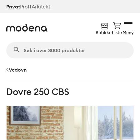
Hopp
Privat
Proff
Arkitekt
til
hovedinnhold
Butikker
Liste
Meny
Vedovn
Dovre 250 CBS