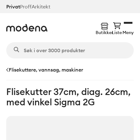
Hopp
Privat
Proff
Arkitekt
til
hovedinnhold
Butikker
Liste
Meny
Flisekuttere, vannsag, maskiner
Flisekutter 37cm, diag. 26cm,
med vinkel Sigma 2G