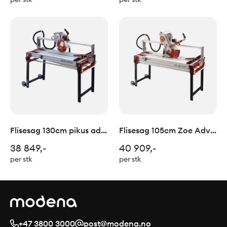
Flisesag 130cm pikus adv
Flisesag 105cm Zoe Adv
Raimondi
Raimondi
38 849,-
40 909,-
per stk
per stk
+47 3800 3000
post@modena.no