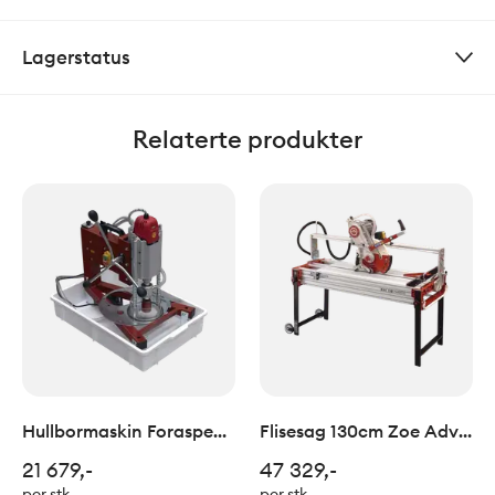
Lagerstatus
Relaterte produkter
Hullbormaskin Foraspeed
Flisesag 130cm Zoe Adv
08 Raimondi
Raimondi
21 679,-
47 329,-
per stk
per stk