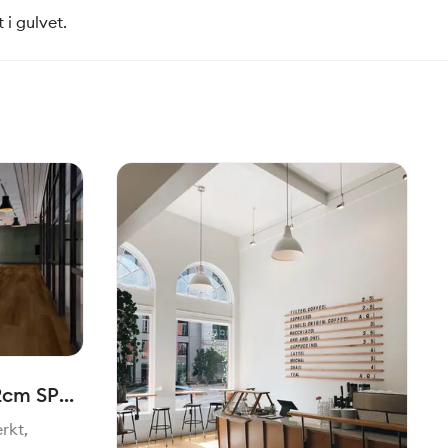
 i gulvet.
2cm SPC
erkt,