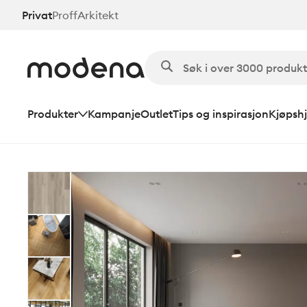
Hopp
Privat
Proff
Arkitekt
til
hovedinnhold
Produkter
Kampanje
Outlet
Tips og inspirasjon
Kjøpshj