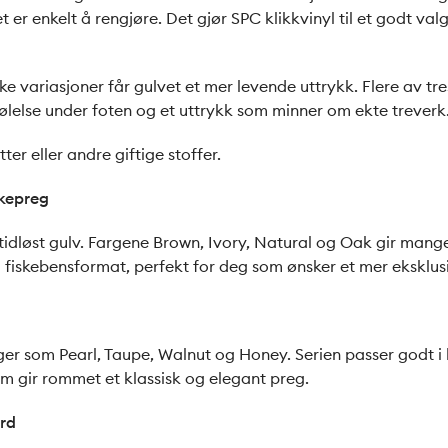
et er enkelt å rengjøre. Det gjør SPC klikkvinyl til et godt 
 variasjoner får gulvet et mer levende uttrykk. Flere av tre
k følelse under foten og et uttrykk som minner om ekte treverk
ter eller andre giftige stoffer.
ikepreg
idløst gulv. Fargene Brown, Ivory, Natural og Oak gir mange 
i fiskebensformat, perfekt for deg som ønsker et mer eksklus
rger som Pearl, Taupe, Walnut og Honey. Serien passer godt 
om gir rommet et klassisk og elegant preg.
ord