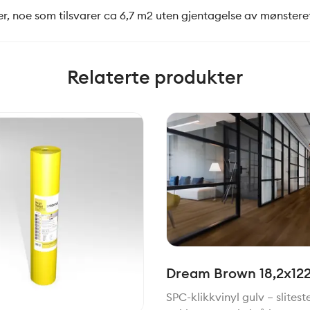
er, noe som tilsvarer ca 6,7 m2 uten gjentagelse av mønsteret
Relaterte produkter
Dream Brown 18,2x12
Klikkvinyl
SPC-klikkvinyl gulv – slitest