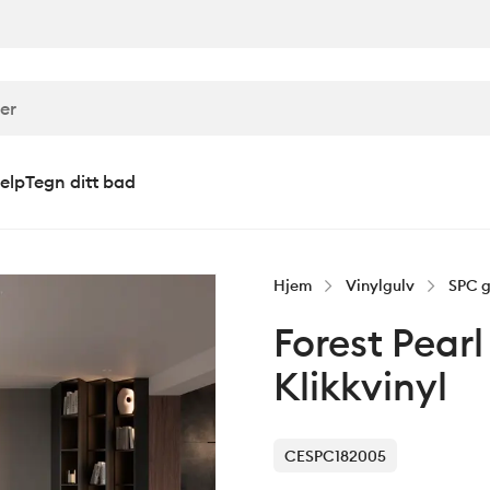
elp
Tegn ditt bad
Hjem
Vinylgulv
SPC g
Forest Pear
Klikkvinyl
CESPC182005