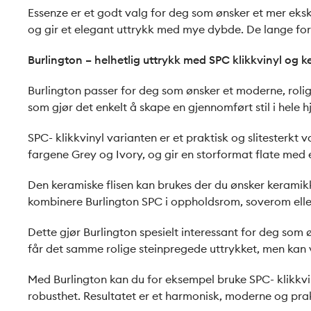
Essenze er et godt valg for deg som ønsker et mer eksk
og gir et elegant uttrykk med mye dybde. De lange form
Burlington – helhetlig uttrykk med SPC klikkvinyl og ke
Burlington passer for deg som ønsker et moderne, rolig 
som gjør det enkelt å skape en gjennomført stil i hele 
SPC- klikkvinyl varianten er et praktisk og slitesterkt v
fargene Grey og Ivory, og gir en storformat flate med
Den keramiske flisen kan brukes der du ønsker keramikk
kombinere Burlington SPC i oppholdsrom, soverom eller
Dette gjør Burlington spesielt interessant for deg som
får det samme rolige steinpregede uttrykket, men kan v
Med Burlington kan du for eksempel bruke SPC- klikkvinyl
robusthet. Resultatet er et harmonisk, moderne og prak