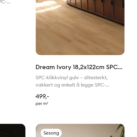
PC-
ne gulvvalg
isk,
jemmet. Med
Dream Ivory 18,2x122cm SPC
Klikkvinyl
SPC-klikkvinyl gulv – slitesterkt,
vakkert og enkelt å legge SPC-
klikkvinyl gulv er et moderne gulvvalg
499,-
for deg som ønsker et praktisk,
per m²
slitesterkt og pent gulv i hjemmet. Med
en hard kjerne av stein
Sesong