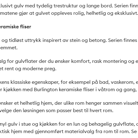
lusivt gulv med tydelig trestruktur og lange bord. Serien fin
atene gjør at gulvet oppleves rolig, helhetlig og eksklusivt
ramiske fliser
og tidløst uttrykk inspirert av stein og betong. Serien finne
hjemmet.
alg for gulvflater der du ønsker komfort, rask montering og et
 et rent og moderne preg.
ens klassiske egenskaper, for eksempel på bad, vaskerom, entr
 kjøkken med Burlington keramiske fliser i våtrom og gang,
 ønsker et helhetlig hjem, der ulike rom henger sammen visu
elge den løsningen som passer best til hvert rom.
 gulv i stue og kjøkken for en lun og behagelig gulvflate, og
tisk hjem med gjennomført materialvalg fra rom til rom. Se 