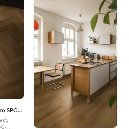
cm SPC
erkt,
PC-