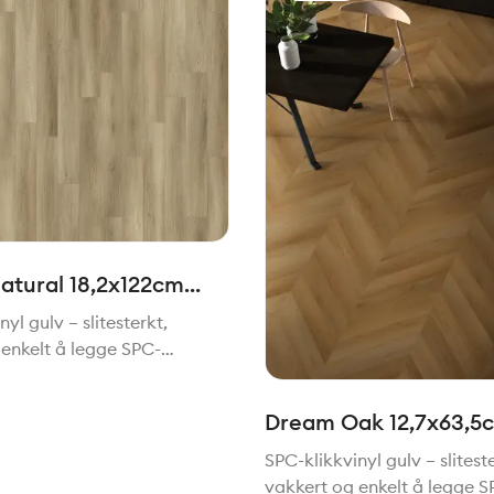
tural 18,2x122cm
kvinyl
yl gulv – slitesterkt,
 enkelt å legge SPC-
gulv er et moderne gulvvalg
 ønsker et praktisk,
Dream Oak 12,7x63,5
 og pent gulv i hjemmet. Med
Klikkvinyl Fiskebein
rne av stein
SPC-klikkvinyl gulv – slitest
vakkert og enkelt å legge S