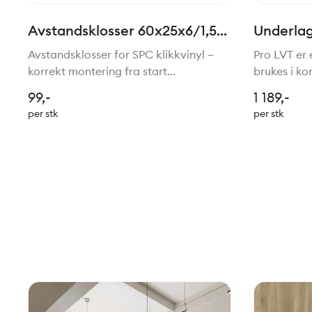
Avstandsklosser 60x25x6/1,5
Underlag
mm 20 pk for SPC klikkvinyl
klikkviny
Avstandsklosser for SPC klikkvinyl –
Pro LVT er 
korrekt montering fra start
brukes i ko
Avstandsklosser for klikkvinyl er et
Underlaget
99,-
1 189,-
nødvendig monteringsverktøy for
og egner se
per stk
per stk
riktig legging av SPC‑gulv. Klossene
høy trafikk
sørger for korrekt avstand me
Produktet 