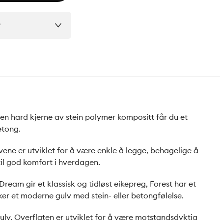
?
 en hard kjerne av stein polymer kompositt får du et
etong.
ene er utviklet for å være enkle å legge, behagelige å
til god komfort i hverdagen.
 Dream gir et klassisk og tidløst eikepreg, Forest har et
sker et moderne gulv med stein- eller betongfølelse.
gulv. Overflaten er utviklet for å være motstandsdyktig