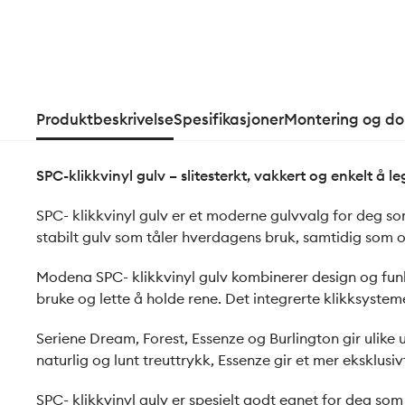
Produktbeskrivelse
Spesifikasjoner
Montering og d
SPC-klikkvinyl gulv – slitesterkt, vakkert og enkelt å l
SPC- klikkvinyl gulv er et moderne gulvvalg for deg som
stabilt gulv som tåler hverdagens bruk, samtidig som ove
Modena SPC- klikkvinyl gulv kombinerer design og funk
bruke og lette å holde rene. Det integrerte klikksystem
Seriene Dream, Forest, Essenze og Burlington gir ulike ut
naturlig og lunt treuttrykk, Essenze gir et mer eksklus
SPC- klikkvinyl gulv er spesielt godt egnet for deg som