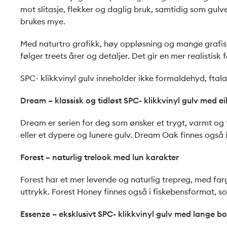
mot slitasje, flekker og daglig bruk, samtidig som gulv
brukes mye.
Med naturtro grafikk, høy oppløsning og mange grafiske
følger treets årer og detaljer. Det gir en mer realistis
SPC- klikkvinyl gulv inneholder ikke formaldehyd, ftalat
Dream – klassisk og tidløst SPC- klikkvinyl gulv med e
Dream er serien for deg som ønsker et trygt, varmt og t
eller et dypere og lunere gulv. Dream Oak finnes også 
Forest – naturlig trelook med lun karakter
Forest har et mer levende og naturlig trepreg, med fa
uttrykk. Forest Honey finnes også i fiskebensformat, s
Essenze – eksklusivt SPC- klikkvinyl gulv med lange b