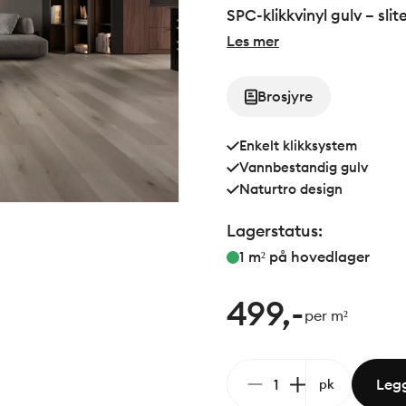
SPC-klikkvinyl gulv – sli
Les mer
Brosjyre
Enkelt klikksystem
Vannbestandig gulv
Naturtro design
Lagerstatus:
1 m²
på hovedlager
499,-
per m²
Legg
pk