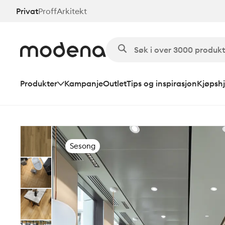
Hopp
Privat
Proff
Arkitekt
til
hovedinnhold
Produkter
Kampanje
Outlet
Tips og inspirasjon
Kjøpshj
Sesong