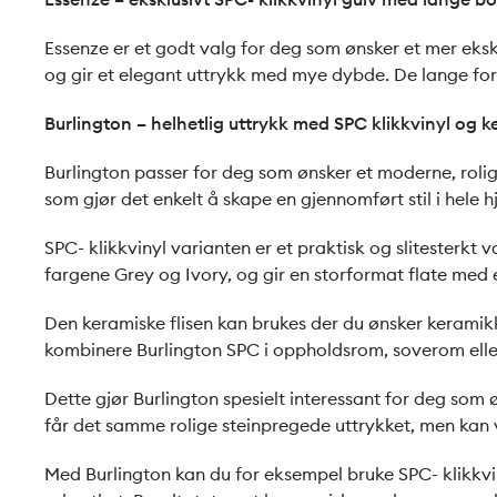
Essenze er et godt valg for deg som ønsker et mer eksk
og gir et elegant uttrykk med mye dybde. De lange form
Burlington – helhetlig uttrykk med SPC klikkvinyl og ke
Burlington passer for deg som ønsker et moderne, rolig 
som gjør det enkelt å skape en gjennomført stil i hele 
SPC- klikkvinyl varianten er et praktisk og slitesterkt v
fargene Grey og Ivory, og gir en storformat flate med
Den keramiske flisen kan brukes der du ønsker keramikk
kombinere Burlington SPC i oppholdsrom, soverom eller
Dette gjør Burlington spesielt interessant for deg som
får det samme rolige steinpregede uttrykket, men kan v
Med Burlington kan du for eksempel bruke SPC- klikkvinyl