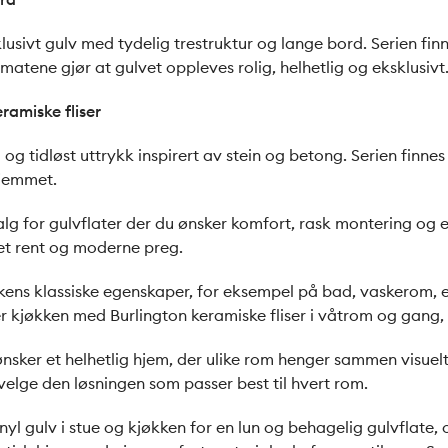
lusivt gulv med tydelig trestruktur og lange bord. Serien fin
atene gjør at gulvet oppleves rolig, helhetlig og eksklusivt
ramiske fliser
og tidløst uttrykk inspirert av stein og betong. Serien finne
hjemmet.
alg for gulvflater der du ønsker komfort, rask montering og et
 et rent og moderne preg.
ens klassiske egenskaper, for eksempel på bad, vaskerom, entr
 kjøkken med Burlington keramiske fliser i våtrom og gang,
 ønsker et helhetlig hjem, der ulike rom henger sammen visu
elge den løsningen som passer best til hvert rom.
 gulv i stue og kjøkken for en lun og behagelig gulvflate, og