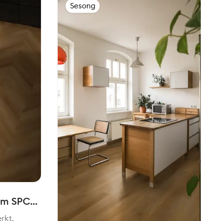
Sesong
cm SPC
erkt,