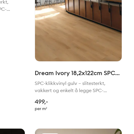
erkt,
PC-
ne gulvvalg
isk,
jemmet. Med
Dream Ivory 18,2x122cm SPC
Klikkvinyl
SPC-klikkvinyl gulv – slitesterkt,
vakkert og enkelt å legge SPC-
klikkvinyl gulv er et moderne gulvvalg
499,-
for deg som ønsker et praktisk,
per m²
slitesterkt og pent gulv i hjemmet. Med
en hard kjerne av stein