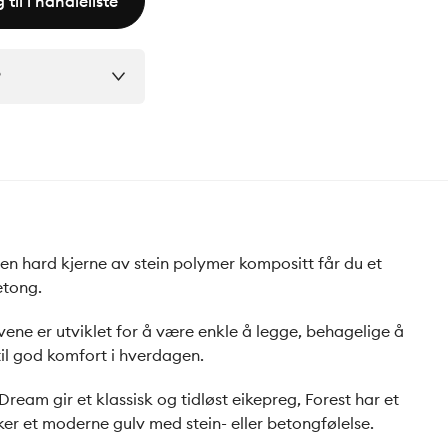
 til i handleliste
?
 en hard kjerne av stein polymer kompositt får du et
etong.
ene er utviklet for å være enkle å legge, behagelige å
til god komfort i hverdagen.
 Dream gir et klassisk og tidløst eikepreg, Forest har et
sker et moderne gulv med stein- eller betongfølelse.