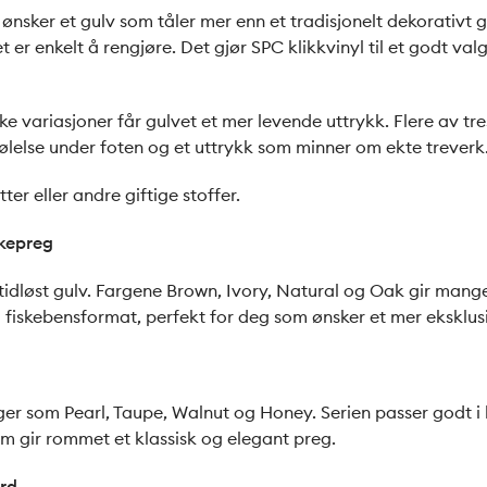
 ønsker et gulv som tåler mer enn et tradisjonelt dekorativt 
et er enkelt å rengjøre. Det gjør SPC klikkvinyl til et godt 
 variasjoner får gulvet et mer levende uttrykk. Flere av tre
k følelse under foten og et uttrykk som minner om ekte treverk
ter eller andre giftige stoffer.
ikepreg
idløst gulv. Fargene Brown, Ivory, Natural og Oak gir mange 
i fiskebensformat, perfekt for deg som ønsker et mer eksklus
rger som Pearl, Taupe, Walnut og Honey. Serien passer godt 
om gir rommet et klassisk og elegant preg.
ord