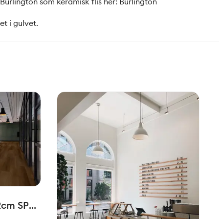
Burlington som keramisk flis her:
Burlington
t i gulvet.
2cm SPC