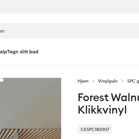
elp
Tegn ditt bad
Hjem
Vinylgulv
SPC g
Forest Waln
Klikkvinyl
CESPC182007