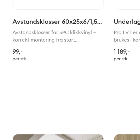
Avstandsklosser 60x25x6/1,5
Underlag
mm 20 pk for SPC klikkvinyl
klikkviny
Avstandsklosser for SPC klikkvinyl –
Pro LVT er 
korrekt montering fra start
brukes i ko
Avstandsklosser for klikkvinyl er et
Underlaget
99,-
1 189,-
nødvendig monteringsverktøy for
og egner se
per stk
per stk
riktig legging av SPC‑gulv. Klossene
høy trafikk
sørger for korrekt avstand me
Produktet 