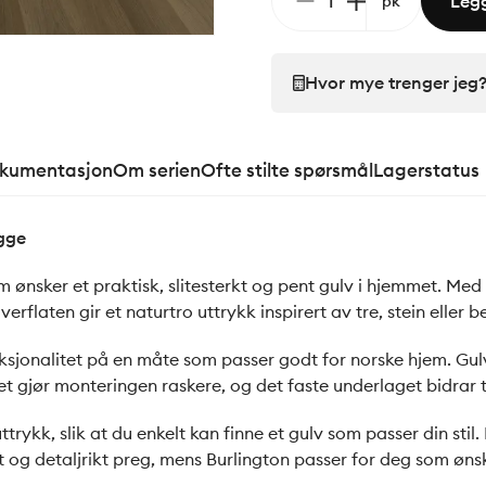
Legg
pk
Hvor mye trenger jeg
okumentasjon
Om serien
Ofte stilte spørsmål
Lagerstatus
egge
 ønsker et praktisk, slitesterkt og pent gulv i hjemmet. Med
rflaten gir et naturtro uttrykk inspirert av tre, stein eller b
sjonalitet på en måte som passer godt for norske hjem. Gulv
et gjør monteringen raskere, og det faste underlaget bidrar 
trykk, slik at du enkelt kan finne et gulv som passer din stil.
ivt og detaljrikt preg, mens Burlington passer for deg som øn