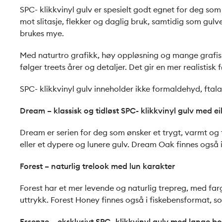
SPC- klikkvinyl gulv er spesielt godt egnet for deg som
mot slitasje, flekker og daglig bruk, samtidig som gulv
brukes mye.
Med naturtro grafikk, høy oppløsning og mange grafiske
følger treets årer og detaljer. Det gir en mer realistis
SPC- klikkvinyl gulv inneholder ikke formaldehyd, ftalat
Dream – klassisk og tidløst SPC- klikkvinyl gulv med e
Dream er serien for deg som ønsker et trygt, varmt og t
eller et dypere og lunere gulv. Dream Oak finnes også 
Forest – naturlig trelook med lun karakter
Forest har et mer levende og naturlig trepreg, med fa
uttrykk. Forest Honey finnes også i fiskebensformat, s
Essenze – eksklusivt SPC- klikkvinyl gulv med lange b