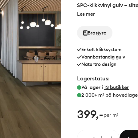
SPC-klikkvinyl gulv – sli
Les mer
Brosjyre
Enkelt klikksystem
Vannbestandig gulv
Naturtro design
Lagerstatus:
På lager i
13
butikker
2 000+ m²
på hovedlage
399,-
per m²