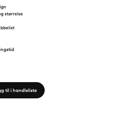
al fleksibilitet og brukervennlighet.
ign
og størrelse
ubbelist
ingstid
g til i handleliste