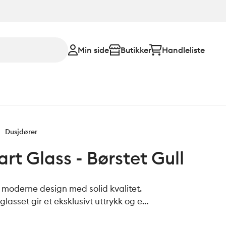
Min side
Butikker
Handleliste
Dusjdører
rt Glass - Børstet Gull
moderne design med solid kvalitet.
asset gir et eksklusivt uttrykk og en
 høyde på 198 cm. Døren kan åpnes