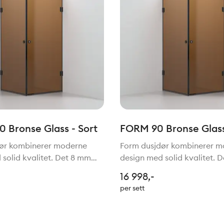
 Bronse Glass - Sort
FORM 90 Bronse Glass
ør kombinerer moderne
Form dusjdør kombinerer 
solid kvalitet. Det 8 mm
design med solid kvalitet. 
de glasset gir et eksklusivt
tykke herdede glasset gir et
16 998,-
en stabil konstruksjon med
uttrykk og en stabil konstr
per sett
98 cm. Døren kan åpnes
høyde på 198 cm. Døren ka
g ut for ma
både inn og ut for ma