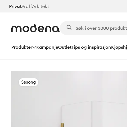
Hopp
Privat
Proff
Arkitekt
til
hovedinnhold
Produkter
Kampanje
Outlet
Tips og inspirasjon
Kjøpshj
Sesong