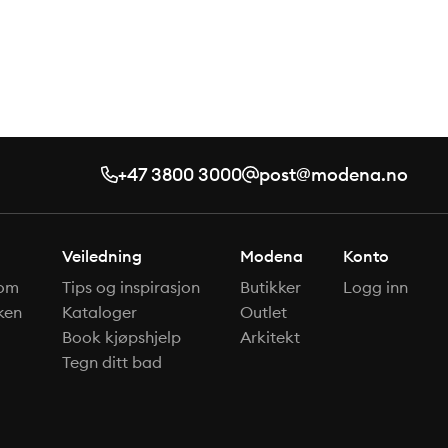
+47 3800 3000
post@modena.no
Veiledning
Modena
Konto
om
Tips og inspirasjon
Butikker
Logg inn
ken
Kataloger
Outlet
Book kjøpshjelp
Arkitekt
Tegn ditt bad