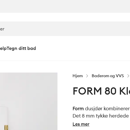
elp
Tegn ditt bad
Hjem
Baderom og VVS
FORM 80 Kla
Form
dusjdør kombinerer 
Det 8 mm tykke herdede gl
stabil konstruksjon med
Les mer