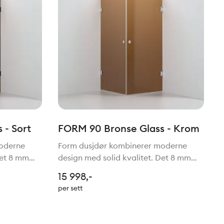
 - Sort
FORM 90 Bronse Glass - Krom
moderne
Form dusjdør kombinerer moderne
Det 8 mm
design med solid kvalitet. Det 8 mm
 eksklusivt
tykke herdede glasset gir et eksklusivt
15 998,-
uksjon med
uttrykk og en stabil konstruksjon med
per sett
n åpnes
høyde på 198 cm. Døren kan åpnes
både inn og ut for ma