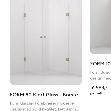
FORM 100
Form dusjd
design med 
tykke herde
16 998,-
uttrykk og 
per sett
FORM 80 Klart Glass - Børstet
høyde på 1
Champagne
både inn o
Form dusjdør kombinerer moderne
design med solid kvalitet. Det 8 mm