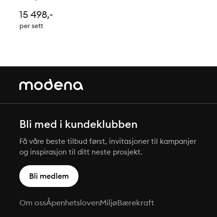
tykke herdede glasset gir et eksklusivt
15 498,-
uttrykk og en stabil konstruksjon med
per sett
høyde på 198 cm. Døren kan åpnes
både inn og ut for ma
Bli med i kundeklubben
Få våre beste tilbud først, invitasjoner til kampanjer
og inspirasjon til ditt neste prosjekt.
Bli medlem
Om oss
Åpenhetsloven
Miljø
Bærekraft