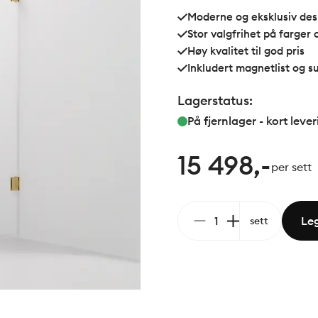
både inn og ut for maksim
Moderne og eksklusiv des
Stor valgfrihet på farger 
Høy kvalitet til god pris
Inkludert magnetlist og s
Lagerstatus:
På fjernlager - kort lever
15 498,-
per sett
Leg
sett