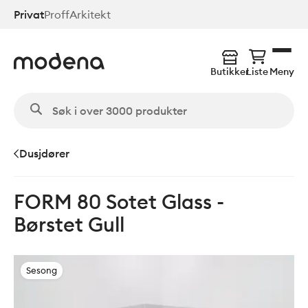
Hopp
Privat
Proff
Arkitekt
til
hovedinnhold
Butikker
Liste
Meny
Dusjdører
FORM 80 Sotet Glass -
Børstet Gull
Sesong