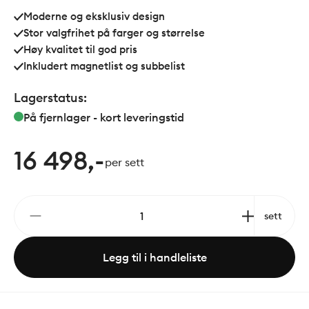
høyde på 198 cm. Døren kan åpnes både inn og ut
Moderne og eksklusiv design
for maksimal fleksibilitet og brukervennlighet.
Stor valgfrihet på farger og størrelse
Høy kvalitet til god pris
Inkludert magnetlist og subbelist
Lagerstatus:
På fjernlager - kort leveringstid
16 498,-
per sett
sett
Legg til i handleliste