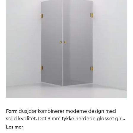
Form
dusjdør kombinerer moderne design med
solid kvalitet. Det 8 mm tykke herdede glasset gir
et eksklusivt uttrykk og en stabil konstruksjon med
Les mer