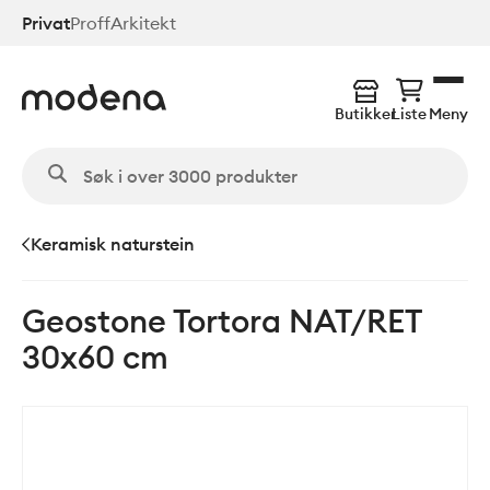
Hopp
Privat
Proff
Arkitekt
til
hovedinnhold
Butikker
Liste
Meny
Keramisk naturstein
Geostone Tortora NAT/RET
30x60 cm