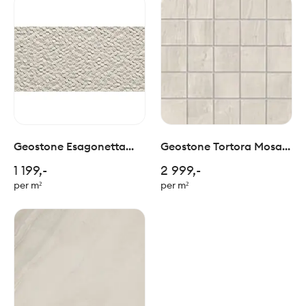
Geostone Esagonetta
Geostone Tortora Mosaic
Tortora Ret 30x60 cm
5x5/ 30x30cm
1 199,-
2 999,-
per m²
per m²