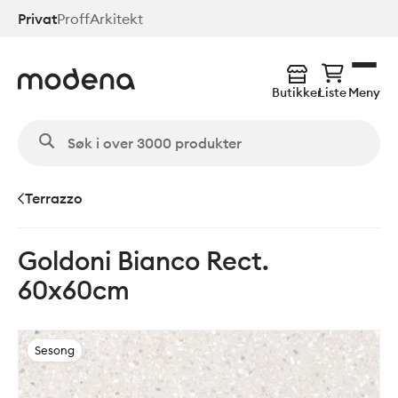
Hopp
Privat
Proff
Arkitekt
til
hovedinnhold
Butikker
Liste
Meny
Terrazzo
Goldoni Bianco Rect.
60x60cm
Sesong