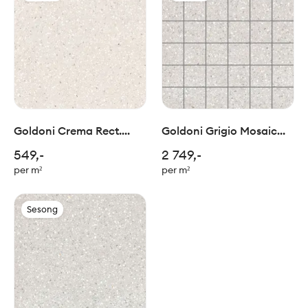
Goldoni Crema Rect.
Goldoni Grigio Mosaic
60x60cm
5x5/30x30cm
549,-
2 749,-
per m²
per m²
Sesong