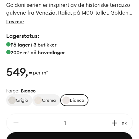
Goldoni serien er inspirert av de historiske terrazzo
gulvene fra Venezia, Italia, på 1400-tallet. Goldoni
er en nøye utformet serie med realistisk
Les mer
gjenskapning av ekte terrazzo.
Lagerstatus:
På lager i
3
butikker
200+ m²
på hovedlager
549,-
per m²
Farge
:
Bianco
Grigio
Crema
Bianco
pk