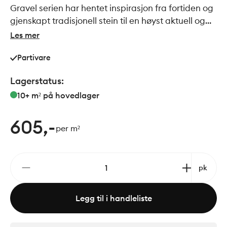
Gravel serien har hentet inspirasjon fra fortiden og
gjenskapt tradisjonell stein til en høyst aktuell og
trendy flis. 4 harmoniske farger og supermatt
Les mer
overflate i 2 forskjellige størrelser gir deg
Partivare
muligheten til å skape akkurat det uttrykket du
ønsker i det rommet du velger å bruke disse
Lagerstatus:
allsidige flisene.
10+ m²
på hovedlager
605,-
per m²
pk
Legg til i handleliste