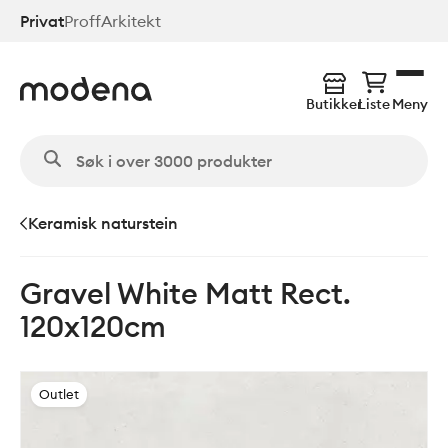
Hopp
Privat
Proff
Arkitekt
til
hovedinnhold
Butikker
Liste
Meny
Keramisk naturstein
Gravel White Matt Rect.
120x120cm
Outlet