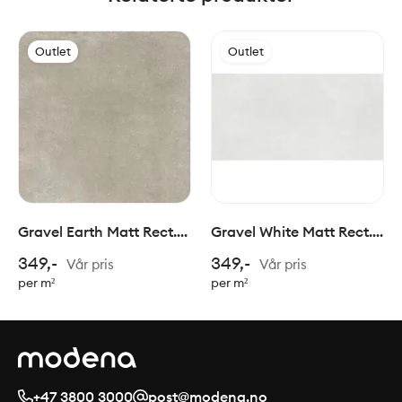
Outlet
Outlet
Gravel Earth Matt Rect.
Gravel White Matt Rect.
75x75cm
60x120cm
349,-
349,-
Vår pris
Vår pris
per m²
per m²
+47 3800 3000
post@modena.no