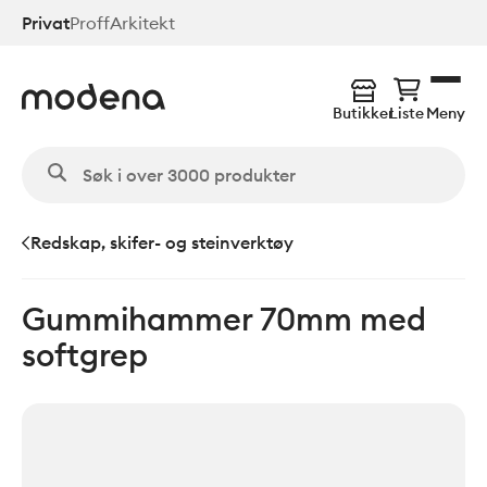
Hopp
Privat
Proff
Arkitekt
til
hovedinnhold
Butikker
Liste
Meny
Redskap, skifer- og steinverktøy
Gummihammer 70mm med
softgrep