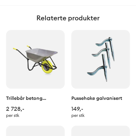
Relaterte produkter
Trillebår betong
Pussehake galvanisert
galvanisert 100 liter
2 728,-
149,-
per stk
per stk