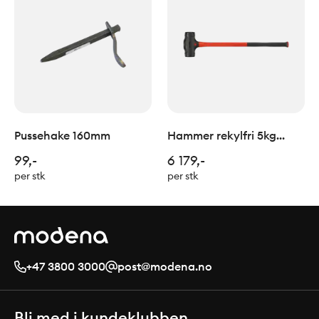
Pussehake 160mm
Hammer rekylfri 5kg
DB5000
99,-
6 179,-
per stk
per stk
+47 3800 3000
post@modena.no
Bli med i kundeklubben