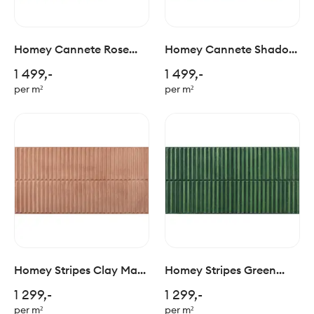
Homey Cannete Rose
Homey Cannete Shadow
60x120cm
60x120cm
1 499,-
1 499,-
per m²
per m²
Homey Stripes Clay Matt
Homey Stripes Green
30x60cm
Glossy 30x60cm
1 299,-
1 299,-
per m²
per m²