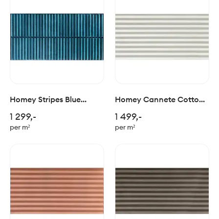
Homey Stripes Blue
Homey Cannete Cotton
Glossy 30x60cm
60x120cm
1 299,-
1 499,-
per m²
per m²