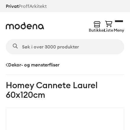
Hopp
Privat
Proff
Arkitekt
til
hovedinnhold
Butikker
Liste
Meny
Dekor- og mønsterfliser
Homey Cannete Laurel
60x120cm