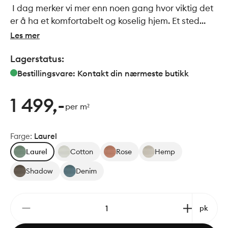
I dag merker vi mer enn noen gang hvor viktig det
er å ha et komfortabelt og koselig hjem. Et sted
hvor du kan finne fred, ro og kjærlighet. Homey-
Les mer
kolleksjonen er ideell for å skape et koselig hjem
Lagerstatus:
gjennom sin varme materialfølelse. Homey har en
litt bølget og ugjennomsiktig tekstur, i stand til å
Bestillingsvare: Kontakt din nærmeste butikk
skape overflater som fremkaller den varme følelsen
av keramikk. Et moderne materiale som er svært
1 499,-
per m²
motstandsdyktig.
Farge
:
Laurel
Laurel
Cotton
Rose
Hemp
Shadow
Denim
pk