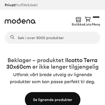
Hopp
Privat
Proff
Arkitekt
til
hovedinnhold
Butikker
Liste
Meny
Beklager – produktet
Ilcotto Terra
30x60cm
er ikke lenger tilgjengelig
Utforsk vårt brede utvalg av lignende
produkter som kan passe perfekt til deg.
Se lignende produkter