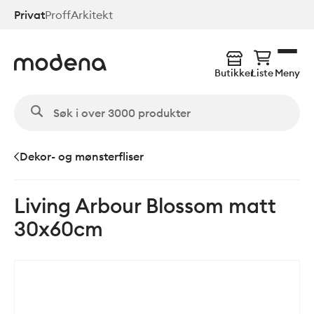
Hopp
Privat
Proff
Arkitekt
til
hovedinnhold
Butikker
Liste
Meny
Dekor- og mønsterfliser
Living Arbour Blossom matt
30x60cm