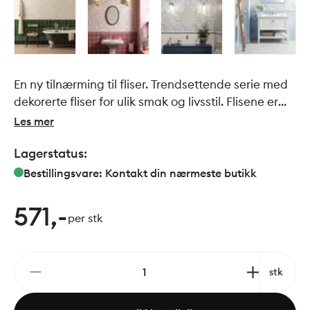
En ny tilnærming til fliser. Trendsettende serie med
dekorerte fliser for ulik smak og livsstil. Flisene er
egnet på alle typer innvendige vegger og rom.
Les mer
Lagerstatus:
Bestillingsvare: Kontakt din nærmeste butikk
571,-
per stk
stk