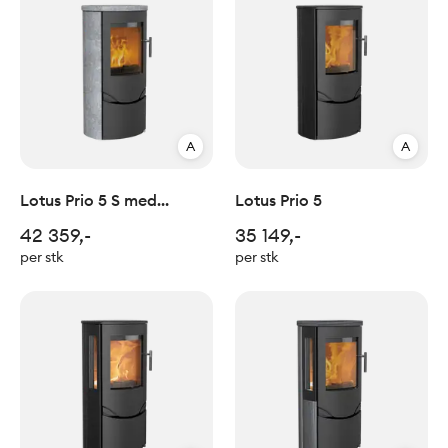
A
A
Lotus Prio 5 S med
Lotus Prio 5
klebersteinsside/topp
42 359,-
35 149,-
per stk
per stk