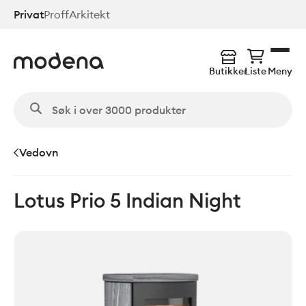
Hopp
Privat
Proff
Arkitekt
til
hovedinnhold
Butikker
Liste
Meny
Vedovn
Lotus Prio 5 Indian Night