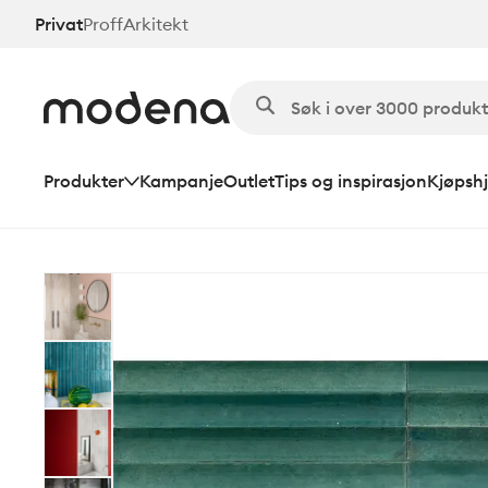
Hopp
Privat
Proff
Arkitekt
til
hovedinnhold
Produkter
Kampanje
Outlet
Tips og inspirasjon
Kjøpshj