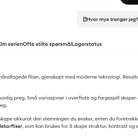
Hvor mye trenger jeg
Om serien
Ofte stilte spørsmål
Lagerstatus
or håndlagede fliser, gjenskapt med moderne teknologi. Result
sonlig preg. Små variasjoner i overflate og fargespill skaper
eg.
kape akkurat den stemningen du ønsker, enten du foretrekker
ekorfliser
, som kan brukes for å skape struktur, kontrast og 