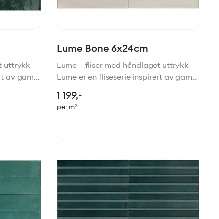
Lume Bone 6x24cm
t uttrykk
Lume – fliser med håndlaget uttrykk
ert av gamle
Lume er en fliseserie inspirert av gamle
liser,
tradisjoner for håndlagede fliser,
1 199,-
nologi.
gjenskapt med moderne teknologi.
per m²
mbinasjon
Resultatet er en vakker kombinasjon
av rustikk sjarm, h