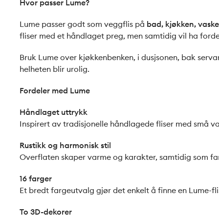
Hvor passer Lume?
Lume passer godt som veggflis på
bad, kjøkken, vask
fliser med et håndlaget preg, men samtidig vil ha for
Bruk Lume over kjøkkenbenken, i dusjsonen, bak servan
helheten blir urolig.
Fordeler med Lume
Håndlaget uttrykk
Inspirert av tradisjonelle håndlagede fliser med små v
Rustikk og harmonisk stil
Overflaten skaper varme og karakter, samtidig som farg
16 farger
Et bredt fargeutvalg gjør det enkelt å finne en Lume-flis
To 3D-dekorer