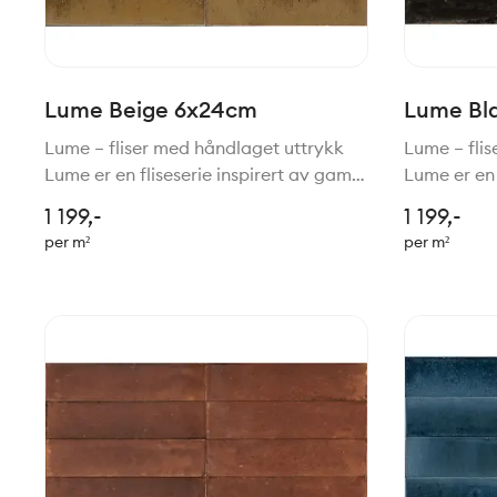
Lume Beige 6x24cm
Lume Bl
Lume – fliser med håndlaget uttrykk
Lume – fli
Lume er en fliseserie inspirert av gamle
Lume er en 
tradisjoner for håndlagede fliser,
tradisjoner
1 199,-
1 199,-
gjenskapt med moderne teknologi.
gjenskapt 
per m²
per m²
Resultatet er en vakker kombinasjon
Resultatet
av rustikk sjarm, h
av rustikk 