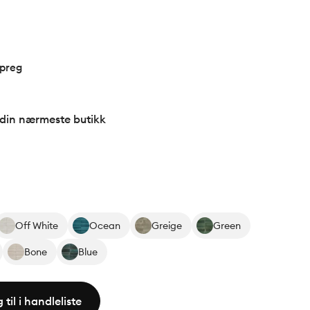
 preg
 din nærmeste butikk
Off White
Ocean
Greige
Green
Bone
Blue
 til i handleliste