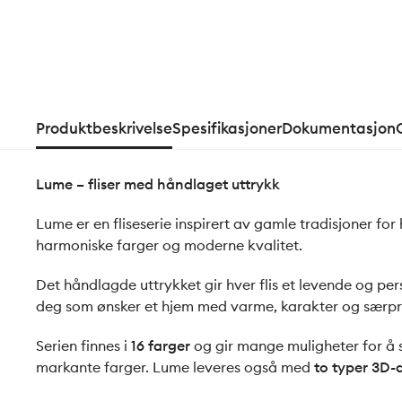
Produktbeskrivelse
Spesifikasjoner
Dokumentasjon
Lume – fliser med håndlaget uttrykk
Lume er en fliseserie inspirert av gamle tradisjoner f
harmoniske farger og moderne kvalitet.
Det håndlagde uttrykket gir hver flis et levende og per
deg som ønsker et hjem med varme, karakter og særpr
Serien finnes i
16 farger
og gir mange muligheter for å s
markante farger. Lume leveres også med
to typer 3D-d