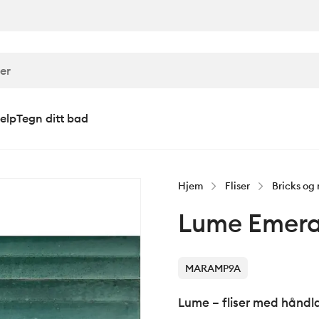
elp
Tegn ditt bad
Hjem
Fliser
Bricks og 
Lume Emera
MARAMP9A
Lume – fliser med håndl