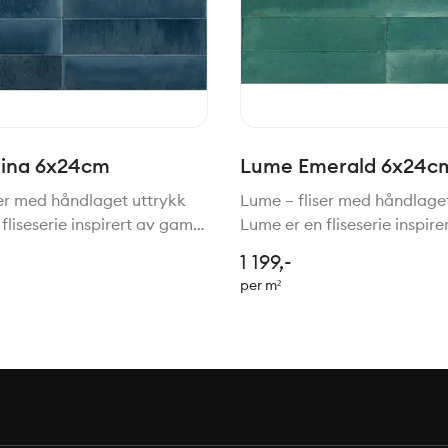
ina 6x24cm
Lume Emerald 6x24c
ser med håndlaget uttrykk
Lume – fliser med håndlage
fliseserie inspirert av gamle
Lume er en fliseserie inspir
 for håndlagede fliser,
tradisjoner for håndlagede f
1 199,-
med moderne teknologi.
gjenskapt med moderne tek
per m²
 er en vakker kombinasjon
Resultatet er en vakker ko
sjarm, h
av rustikk sjarm, h