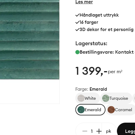
Les mer
Håndlaget uttrykk
16 farger
3D dekor for et personlig
Lagerstatus:
Bestillingsvare: Kontakt
1 399,-
per m²
Farge
:
Emerald
White
Turquoise
Emerald
Caramel
Legg
pk