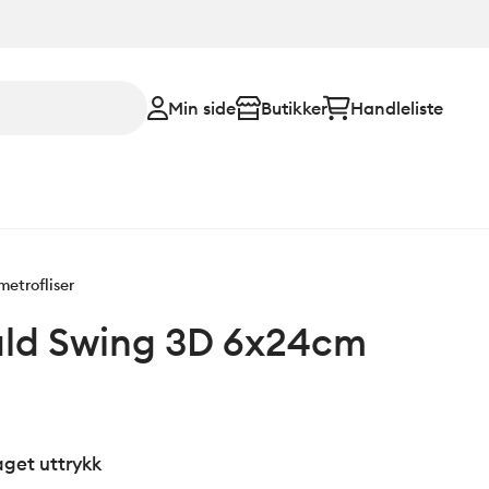
Min side
Butikker
Handleliste
metrofliser
ld Swing 3D 6x24cm
aget uttrykk