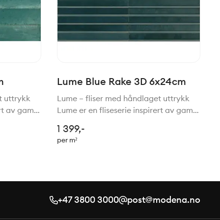
m
Lume Blue Rake 3D 6x24cm
t uttrykk
Lume – fliser med håndlaget uttrykk
ert av gamle
Lume er en fliseserie inspirert av gamle
liser,
tradisjoner for håndlagede fliser,
1 399,-
nologi.
gjenskapt med moderne teknologi.
per m²
mbinasjon
Resultatet er en vakker kombinasjon
av rustikk sjarm, h
+47 3800 3000
post@modena.no