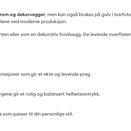
erom og dekorvegger
, men kan også brukes på gulv i barfoto
delene ved moderne produksjon.
ten eller som en dekorativ fondvegg. De levende overflatene
ariasjoner som gir et ekte og levende preg.
ene gir et rolig og balansert helhetsinntrykk.
 som passer til din personlige stil.