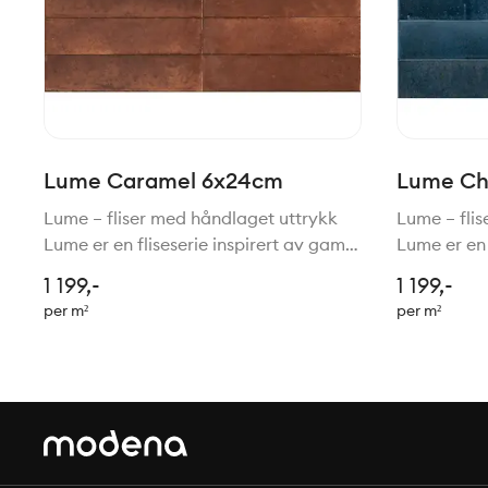
Lume Caramel 6x24cm
Lume Ch
Lume – fliser med håndlaget uttrykk
Lume – fli
Lume er en fliseserie inspirert av gamle
Lume er en 
tradisjoner for håndlagede fliser,
tradisjoner
1 199,-
1 199,-
gjenskapt med moderne teknologi.
gjenskapt 
per m²
per m²
Resultatet er en vakker kombinasjon
Resultatet
av rustikk sjarm, h
av rustikk 