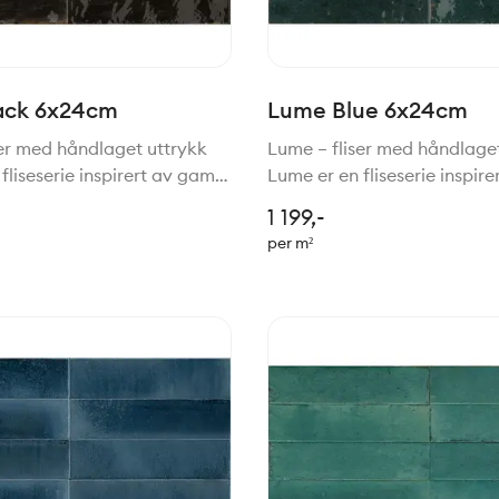
ack 6x24cm
Lume Blue 6x24cm
ser med håndlaget uttrykk
Lume – fliser med håndlage
fliseserie inspirert av gamle
Lume er en fliseserie inspir
 for håndlagede fliser,
tradisjoner for håndlagede f
1 199,-
med moderne teknologi.
gjenskapt med moderne tek
per m²
 er en vakker kombinasjon
Resultatet er en vakker ko
sjarm, h
av rustikk sjarm, h