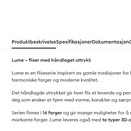
Produktbeskrivelse
Spesifikasjoner
Dokumentasjon
Lume – fliser med håndlaget uttrykk
Lume er en fliseserie inspirert av gamle tradisjoner f
harmoniske farger og moderne kvalitet.
Det håndlagde uttrykket gir hver flis et levende og per
deg som ønsker et hjem med varme, karakter og særpr
Serien finnes i
16 farger
og gir mange muligheter for å s
markante farger. Lume leveres også med
to typer 3D-d