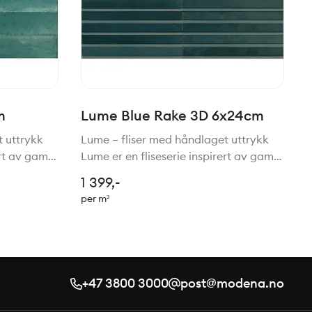
m
Lume Blue Rake 3D 6x24cm
t uttrykk
Lume – fliser med håndlaget uttrykk
ert av gamle
Lume er en fliseserie inspirert av gamle
liser,
tradisjoner for håndlagede fliser,
1 399,-
nologi.
gjenskapt med moderne teknologi.
per m²
mbinasjon
Resultatet er en vakker kombinasjon
av rustikk sjarm, h
+47 3800 3000
post@modena.no