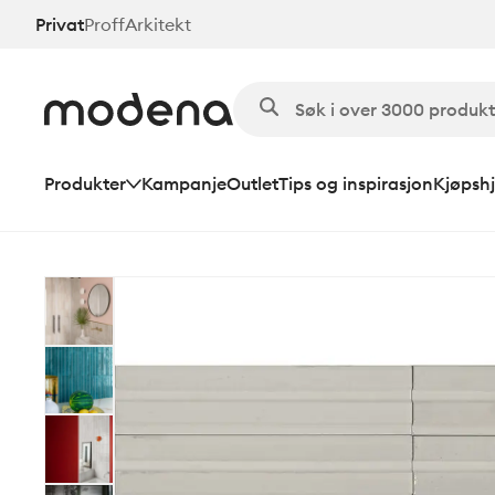
Hopp
Privat
Proff
Arkitekt
til
hovedinnhold
Produkter
Kampanje
Outlet
Tips og inspirasjon
Kjøpshj