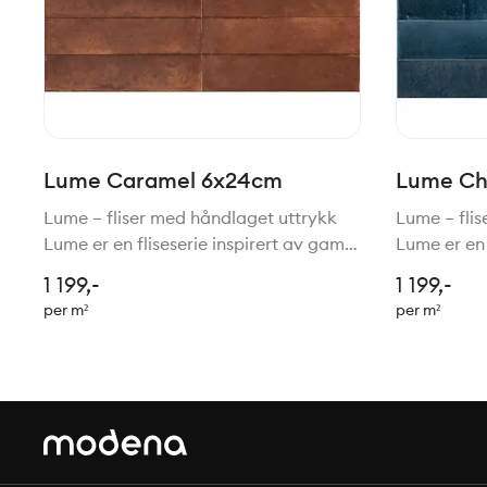
Lume Caramel 6x24cm
Lume Ch
Lume – fliser med håndlaget uttrykk
Lume – fli
Lume er en fliseserie inspirert av gamle
Lume er en 
tradisjoner for håndlagede fliser,
tradisjoner
1 199,-
1 199,-
gjenskapt med moderne teknologi.
gjenskapt 
per m²
per m²
Resultatet er en vakker kombinasjon
Resultatet
av rustikk sjarm, h
av rustikk 