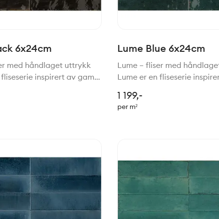
ack 6x24cm
Lume Blue 6x24cm
ser med håndlaget uttrykk
Lume – fliser med håndlage
fliseserie inspirert av gamle
Lume er en fliseserie inspir
 for håndlagede fliser,
tradisjoner for håndlagede f
1 199,-
med moderne teknologi.
gjenskapt med moderne tek
per m²
 er en vakker kombinasjon
Resultatet er en vakker ko
sjarm, h
av rustikk sjarm, h