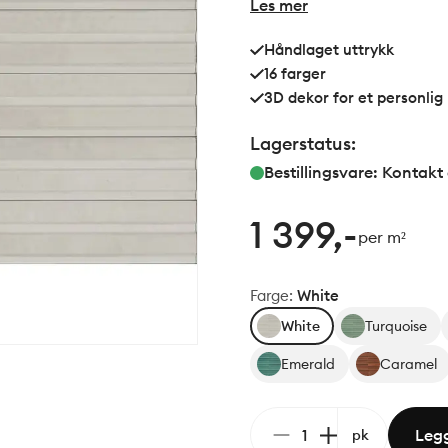
Les mer
Håndlaget uttrykk
16 farger
3D dekor for et personlig
Lagerstatus:
Bestillingsvare: Kontakt
1 399,-
per m²
Farge
:
White
White
Turquoise
Emerald
Caramel
Legg
pk