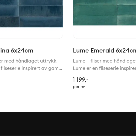
ina 6x24cm
Lume Emerald 6x24c
ser med håndlaget uttrykk
Lume – fliser med håndlage
fliseserie inspirert av gamle
Lume er en fliseserie inspir
 for håndlagede fliser,
tradisjoner for håndlagede f
1 199,-
med moderne teknologi.
gjenskapt med moderne tek
per m²
 er en vakker kombinasjon
Resultatet er en vakker ko
sjarm, h
av rustikk sjarm, h