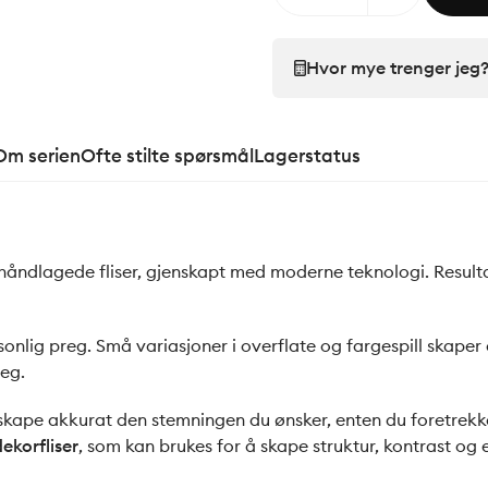
Hvor mye trenger jeg
Om serien
Ofte stilte spørsmål
Lagerstatus
or håndlagede fliser, gjenskapt med moderne teknologi. Result
sonlig preg. Små variasjoner i overflate og fargespill skaper
eg.
kape akkurat den stemningen du ønsker, enten du foretrekker
ekorfliser
, som kan brukes for å skape struktur, kontrast og 