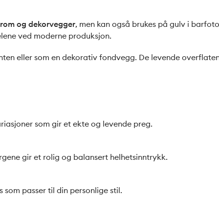
erom og dekorvegger
, men kan også brukes på gulv i barfoto
delene ved moderne produksjon.
ten eller som en dekorativ fondvegg. De levende overflatene
ariasjoner som gir et ekte og levende preg.
ene gir et rolig og balansert helhetsinntrykk.
 som passer til din personlige stil.