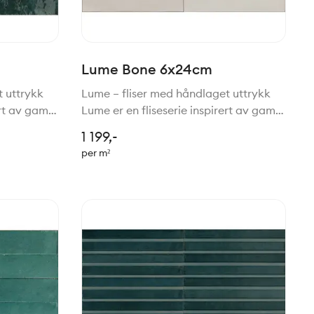
Lume Bone 6x24cm
t uttrykk
Lume – fliser med håndlaget uttrykk
ert av gamle
Lume er en fliseserie inspirert av gamle
liser,
tradisjoner for håndlagede fliser,
1 199,-
nologi.
gjenskapt med moderne teknologi.
per m²
mbinasjon
Resultatet er en vakker kombinasjon
av rustikk sjarm, h