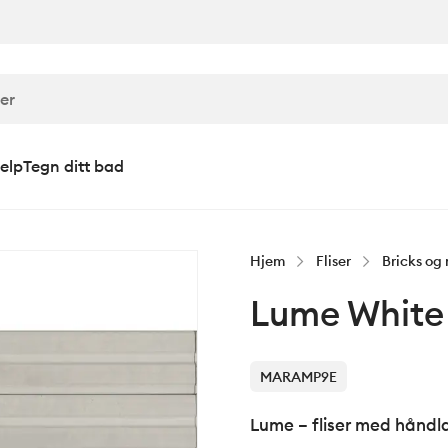
elp
Tegn ditt bad
Hjem
Fliser
Bricks og 
Lume White
MARAMP9E
Lume – fliser med håndl