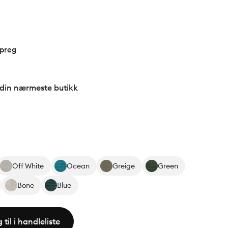
 preg
 din nærmeste butikk
Off White
Ocean
Greige
Green
Bone
Blue
 til i handleliste