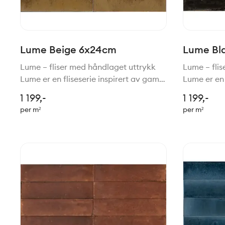
Lume Beige 6x24cm
Lume Bl
Lume – fliser med håndlaget uttrykk
Lume – fli
Lume er en fliseserie inspirert av gamle
Lume er en 
tradisjoner for håndlagede fliser,
tradisjoner
1 199,-
1 199,-
gjenskapt med moderne teknologi.
gjenskapt 
per m²
per m²
Resultatet er en vakker kombinasjon
Resultatet
av rustikk sjarm, h
av rustikk 