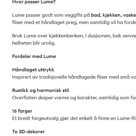
Hvor passer Lume?
Lume passer godt som veggflis på
bad, kjøkken, vask
fliser med et håndlaget preg, men samtidig vil ha for
Bruk Lume over kjøkkenbenken, i dusjsonen, bak servan
helheten blir urolig.
Fordeler med Lume
Håndlaget uttrykk
Inspirert av tradisjonelle håndlagede fliser med små v
Rustikk og harmonisk stil
Overflaten skaper varme og karakter, samtidig som farg
16 farger
Et bredt fargeutvalg gjør det enkelt å finne en Lume-flis
To 3D-dekorer