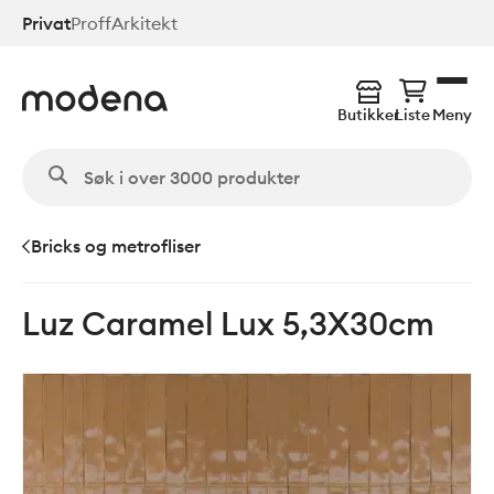
Hopp
Privat
Proff
Arkitekt
til
hovedinnhold
Butikker
Liste
Meny
Bricks og metrofliser
Luz Caramel Lux 5,3X30cm