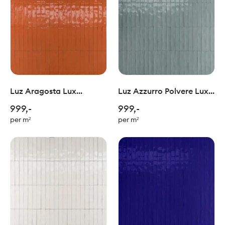
Luz Aragosta Lux
Luz Azzurro Polvere Lux
5,3X30cm
5,3X30cm
999,-
999,-
per m²
per m²