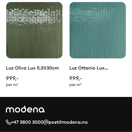
Luz Oliva Lux 5,3X30cm
Luz Ottanio Lux
5,3X30cm
999,-
999,-
per m²
per m²
+47 3800 3000
post@modena.no