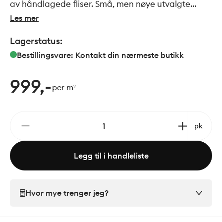
av håndlagede fliser. Små, men nøye utvalgte
ujevnheter gjør disse flisene perfekte for å skape
Les mer
din helt egen personlige stil.
Lagerstatus:
Bestillingsvare: Kontakt din nærmeste butikk
999,-
per m²
pk
Legg til i handleliste
Hvor mye trenger jeg?