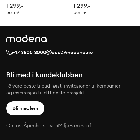
120x120cm
1 299,-
1 299,-
per m²
per m²
+47 3800 3000
post@modena.no
Bli med i kundeklubben
Få våre beste tilbud først, invitasjoner til kampanjer
og inspirasjon til ditt neste prosjekt.
Bli medlem
Om oss
Åpenhetsloven
Miljø
Bærekraft