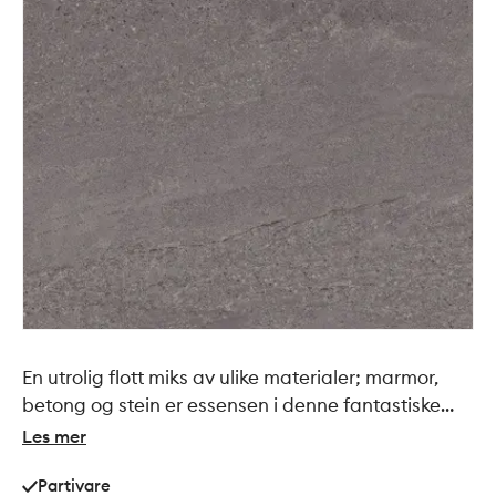
En utrolig flott miks av ulike materialer; marmor,
betong og stein er essensen i denne fantastiske
flisen. Et meget teknisk produkt som også er
Les mer
perfekt til kommersielle prosjekt.
Partivare