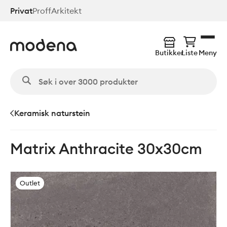
Hopp
Privat
Proff
Arkitekt
til
hovedinnhold
Butikker
Liste
Meny
Keramisk naturstein
Matrix Anthracite 30x30cm
Outlet