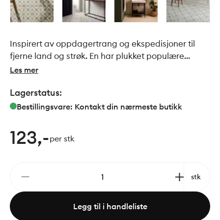
Inspirert av oppdagertrang og ekspedisjoner til
fjerne land og strøk. En har plukket populære
design fra ulike steder av verden og satt de
Les mer
sammen til en fantastisk flott og livlig serie.
Lagerstatus:
Bestillingsvare: Kontakt din nærmeste butikk
123,-
per stk
stk
Legg til i handleliste