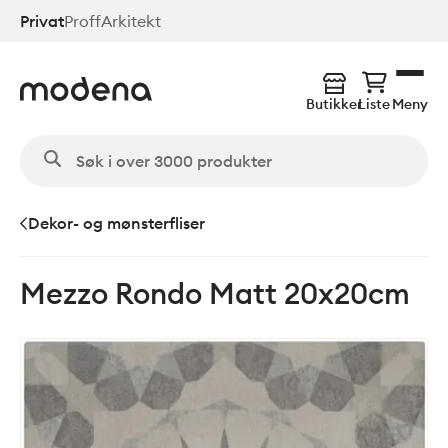
Hopp
Privat
Proff
Arkitekt
til
hovedinnhold
Butikker
Liste
Meny
Dekor- og mønsterfliser
Mezzo Rondo Matt 20x20cm