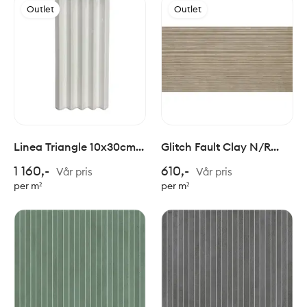
Outlet
Outlet
Linea Triangle 10x30cm
Glitch Fault Clay N/R
Ghiaccio Glossy
60x120cm - Partivare
1 160,-
610,-
Vår pris
Vår pris
per m²
per m²