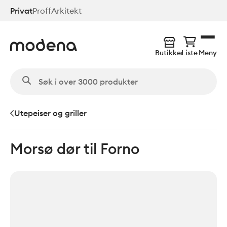
Hopp
Privat
Proff
Arkitekt
til
hovedinnhold
Butikker
Liste
Meny
Utepeiser og griller
Morsø dør til Forno