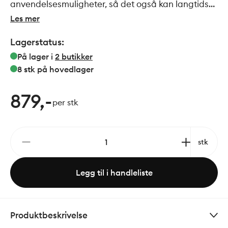
anvendelsesmuligheter, så det også kan langtids
stekes, bakes og røkes Døren er i rustfritt stål, så
Les mer
den både kan holde på varmen og den tåler det
Lagerstatus:
nordiske regnvær
På lager i
2
butikker
8 stk
på hovedlager
879,-
per stk
stk
Legg til i handleliste
Produktbeskrivelse