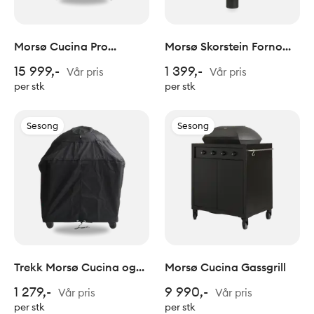
Morsø Cucina Pro
Morsø Skorstein Forno
gassgrill
utepeis/pizzaovn
15 999,-
1 399,-
Vår pris
Vår pris
per stk
per stk
Sesong
Sesong
Trekk Morsø Cucina og
Morsø Cucina Gassgrill
Cucina Pro
1 279,-
9 990,-
Vår pris
Vår pris
per stk
per stk