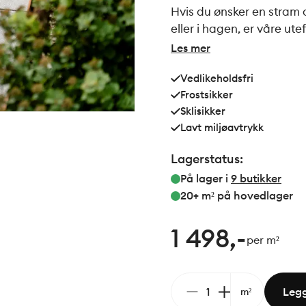
Hvis du ønsker en stram
eller i hagen, er våre ute
rette linjer og en naturgi
Les mer
naturlig inn i omgivelsene - samtidig som skiferen har b
Vedlikeholdsfri
sine beste egenskaper s
Frostsikker
og evigvarende, etter fle
Sklisikker
fjell.
Lavt miljøavtrykk
Lagerstatus:
På lager i
9
butikker
20+ m²
på hovedlager
1 498,-
per m²
Legg
m²