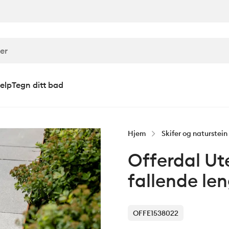
elp
Tegn ditt bad
Hjem
Skifer og naturstein
Offerdal Ut
fallende l
OFFE1538022