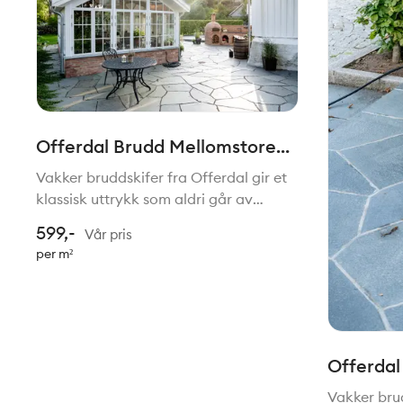
Offerdal Brudd Mellomstore
T=20-30mm
Vakker bruddskifer fra Offerdal gir et
klassisk uttrykk som aldri går av
moten. Utendørs er de perfekt for å
599,-
Vår pris
skape avgrensede soner i hagen, som
per m²
spiseplassen, utekjøkkenet eller
solkroken. Med bruddsk
Offerdal
Små T=1
Vakker brud