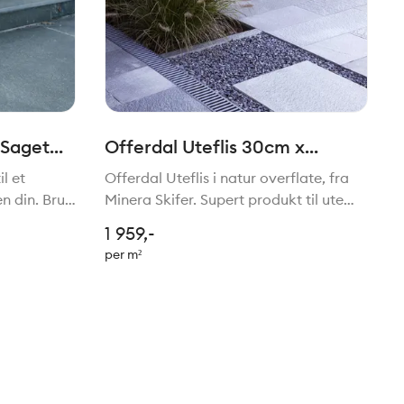
 Saget
Offerdal Uteflis 30cm x
gde 75-
fallende lengder 10-20mm
l et
Offerdal Uteflis i natur overflate, fra
tykkelse
n din. Bruk
Minera Skifer. Supert produkt til ute
 skape
terrasse og platting. Det er ingen krav
1 959,-
erganger
til sortering av denne produkttypen,
per m²
ner. Inne
og man må påregne at enkelte fliser
har grove