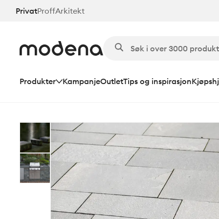
Hopp
Privat
Proff
Arkitekt
til
hovedinnhold
Produkter
Kampanje
Outlet
Tips og inspirasjon
Kjøpshj