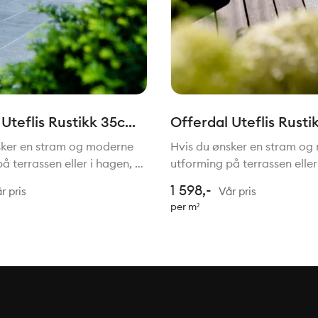
 Uteflis Rustikk 35cm
Offerdal Uteflis Rust
de lengde T=12mm
x fallende lengde T=
sker en stram og moderne
Hvis du ønsker en stram og
å terrassen eller i hagen, er
utforming på terrassen eller
ser fra Offerdal et godt valg.
våre utefliser fra Offerdal e
1 598,-
r pris
Vår pris
injer og en naturgitt
Med rette linjer og en naturg
per m²
 glir de sømløst og naturlig
fargepalett glir de sømløst 
inn i omg