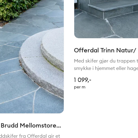
Offerdal Trinn Natur/
32,5cm x fallende len
Med skifer gjør du trappen ti
120cm T=20mm
smykke i hjemmet eller hage
trinn av Offerdalskifer til å
1 099,-
oppsiktsvekkende vakre ov
per m
mellom etasjer, rom eller so
eller ute. Trapper
 Brudd Mellomstore/
0-20mm
dskifer fra Offerdal gir et