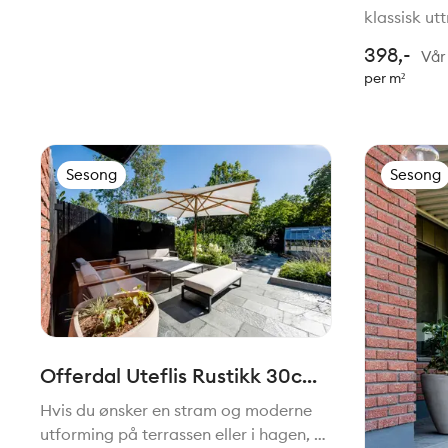
klassisk ut
moten. Uten
398,-
Vår 
skape avgr
per m²
spiseplasse
solkroken.
Sesong
Sesong
Offerdal Uteflis Rustikk 30cm
x fallende lengde T=12mm
Hvis du ønsker en stram og moderne
utforming på terrassen eller i hagen, er