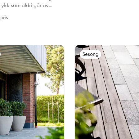
trykk som aldri går av
dørs er de perfekt for å
pris
ensede soner i hagen, som
n, utekjøkkenet eller
 Med brudds
Sesong