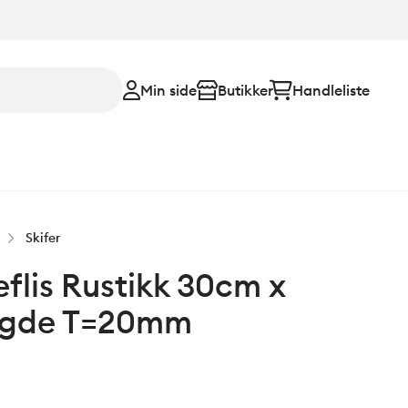
Min side
Butikker
Handleliste
Skifer
eflis Rustikk 30cm x
engde T=20mm