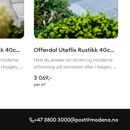
ikk 40cm
Offerdal Uteflis Rustikk 40cm
12mm
x fallende lengder T=20mm
 moderne
Hvis du ønsker en stram og moderne
 i hagen, er
utforming på terrassen eller i hagen, er
t godt valg.
våre utefliser fra Offerdal et godt valg.
3 069,-
itt
Med rette linjer og en naturgitt
per m²
og naturlig
fargepalett glir de sømløst og naturlig
inn i omg
+47 3800 3000
post@modena.no