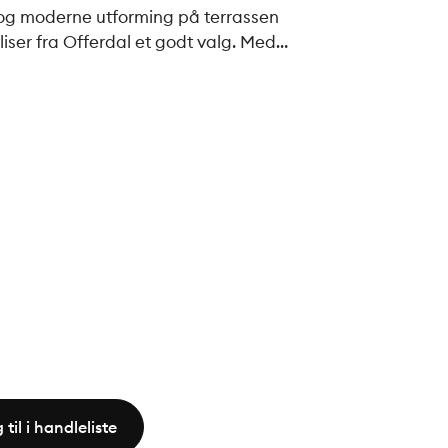
 og moderne utforming på terrassen
fliser fra Offerdal et godt valg. Med
tt fargepalett glir de sømløst og
eholdt
om klimabestandige, vedlikeholdsfrie
re hundre millioner år i skandinaviske
 til i handleliste