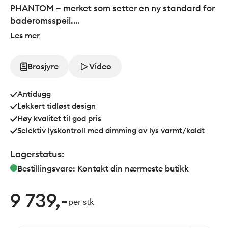
PHANTOM – merket som setter en ny standard for
baderomsspeil.
Oppdag det revolusjonerende lysgjennom-speil-
Les mer
konseptet, der belysningen skinner gjennom speilet
uten at lyskilden er synlig når det er slått av. Det er
Brosjyre
Video
ikke bare et speil – det er en opplevelse som
forvandler badet ditt til en oase av raffinement og
Antidugg
modernitet.
Lekkert tidløst design
Høy kvalitet til god pris
Selektiv lyskontroll med dimming av lys varmt/kaldt
Lagerstatus:
Bestillingsvare: Kontakt din nærmeste butikk
9 739,-
per stk