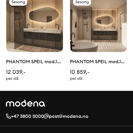
Sesong
Sesong
PHANTOM SPEIL mod.12
PHANTOM SPEIL mod.12
160x80
140x75
12 039,-
10 859,-
per stk
per stk
+47 3800 3000
post@modena.no