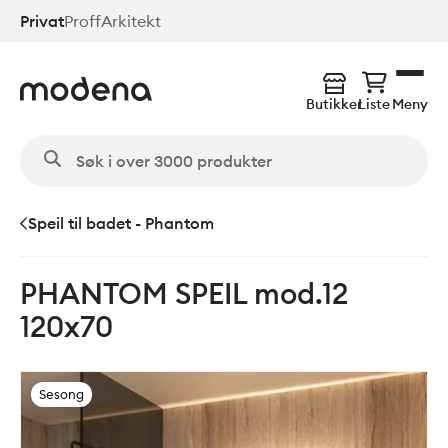
Hopp
Privat
Proff
Arkitekt
til
hovedinnhold
Butikker
Liste
Meny
Speil til badet - Phantom
PHANTOM SPEIL mod.12
120x70
Sesong