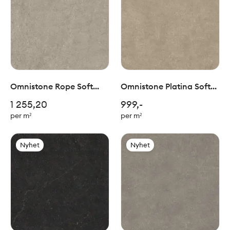
Omnistone Rope Soft
Omnistone Platina Soft
60x60cm
60x60cm
1 255,20
999,-
per m²
per m²
Nyhet
Nyhet