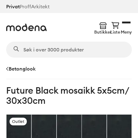
Hopp
Privat
Proff
Arkitekt
til
hovedinnhold
Butikker
Liste
Meny
Betonglook
Future Black mosaikk 5x5cm/
30x30cm
Outlet