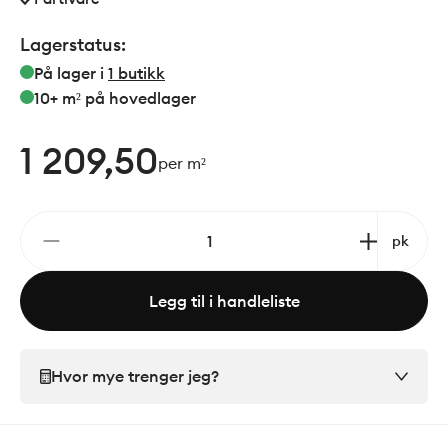
Lagerstatus:
På lager i
1
butikk
10+ m²
på hovedlager
1 209,50
per m²
pk
Legg til i handleliste
Hvor mye trenger jeg?