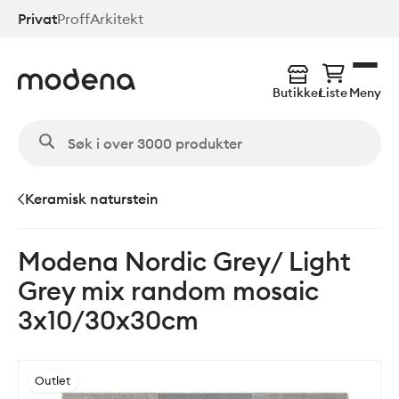
Hopp
Privat
Proff
Arkitekt
til
hovedinnhold
Butikker
Liste
Meny
Keramisk naturstein
Modena Nordic Grey/ Light
Grey mix random mosaic
3x10/30x30cm
Outlet