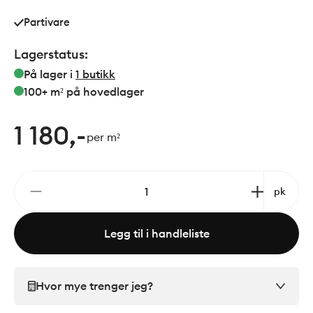
Partivare
Lagerstatus:
På lager i
1
butikk
100+ m²
på hovedlager
1 180,-
per m²
pk
Legg til i handleliste
Hvor mye trenger jeg?