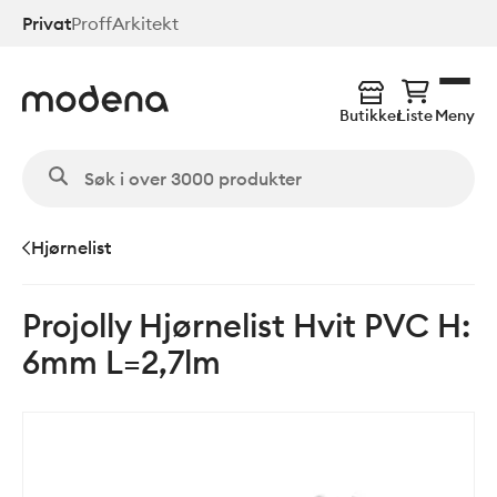
Hopp
Privat
Proff
Arkitekt
til
hovedinnhold
Butikker
Liste
Meny
Hjørnelist
Projolly Hjørnelist Hvit PVC H:
6mm L=2,7lm