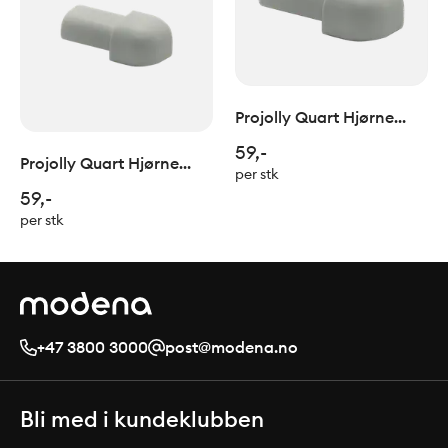
Projolly Quart Hjørne
treveis/utvendig Grå PVC
59,-
Projolly Quart Hjørne
H:12,5mm
per stk
treveis/utvendig Grå PVC
59,-
H:10mm
per stk
+47 3800 3000
post@modena.no
Bli med i kundeklubben