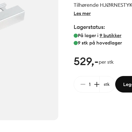
Tilhørende HJØRNESTY
Les mer
Lagerstatus:
På lager i
9
butikker
9 stk
på hovedlager
529,-
per stk
Legg
stk