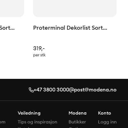
Sort
Proterminal Dekorlist Sort
lm
Matt H: 10mm L=2,7lm
319,-
per stk
+47 3800 3000
post@modena.no
Veiledning
Modena
Konto
om
Tips og inspirasjon
Butikker
Logg inn