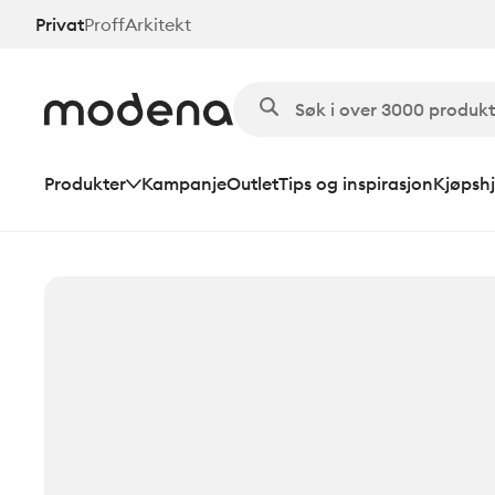
Hopp
Privat
Proff
Arkitekt
til
hovedinnhold
Produkter
Kampanje
Outlet
Tips og inspirasjon
Kjøpshj