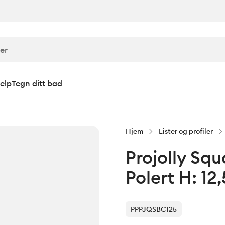
elp
Tegn ditt bad
Hjem
Lister og profiler
Projolly Squ
Polert H: 1
PPPJQSBC125