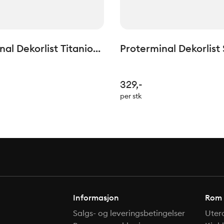
al Dekorlist Titanio
Proterminal Dekorlist 
10mm L=2,7lm
Matt H: 12,5mm L=2,7
329,-
per stk
Informasjon
Rom
Salgs- og leveringsbetingelser
Uter