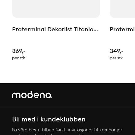
Proterminal Dekorlist Titanio
Protermin
Matt H: 12,5mm L=2,7lm
Matt H: 
369,-
349,-
per stk
per stk
Bli med i kundeklubben
Få våre beste tilbud først, invitasjoner til kampanjer