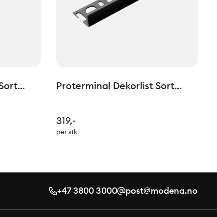
Sort
Proterminal Dekorlist Sort
lm
Matt H: 10mm L=2,7lm
319,-
per stk
+47 3800 3000
post@modena.no