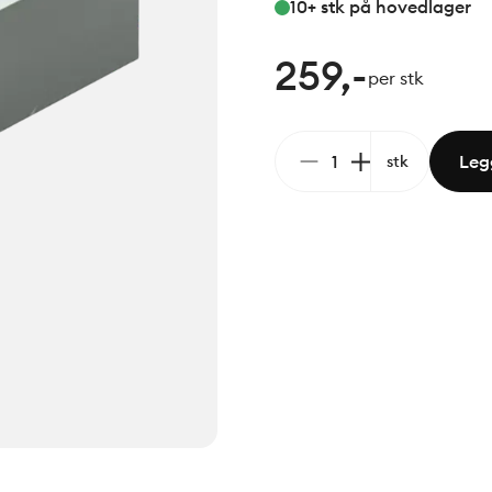
10+ stk
på hovedlager
259,-
per stk
Legg
stk