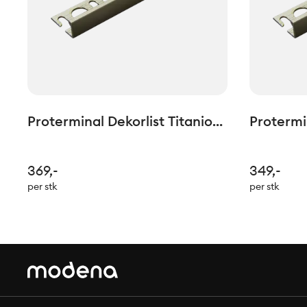
Proterminal Dekorlist Titanio
Protermin
Matt H: 12,5mm L=2,7lm
Matt H: 
369,-
349,-
per stk
per stk