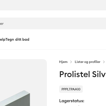
elp
Tegn ditt bad
Hjem
Lister og profiler
Prolistel Si
PPPLTPAA10
Lagerstatus: