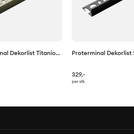
al Dekorlist Titanio
Proterminal Dekorlist 
10mm L=2,7lm
Matt H: 12,5mm L=2,7
329,-
per stk