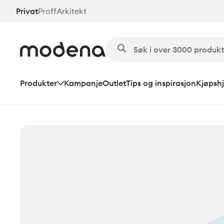
Hopp
Privat
Proff
Arkitekt
til
hovedinnhold
Produkter
Kampanje
Outlet
Tips og inspirasjon
Kjøpshj