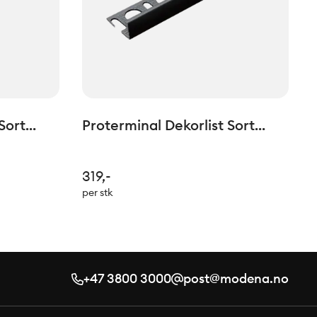
Sort
Proterminal Dekorlist Sort
lm
Matt H: 10mm L=2,7lm
319,-
per stk
+47 3800 3000
post@modena.no