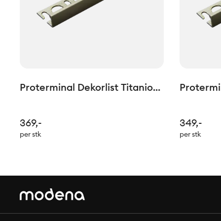
Proterminal Dekorlist Titanio
Protermin
Matt H: 12,5mm L=2,7lm
Matt H: 
369,-
349,-
per stk
per stk