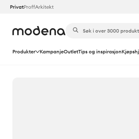
Hopp
Privat
Proff
Arkitekt
til
hovedinnhold
Produkter
Kampanje
Outlet
Tips og inspirasjon
Kjøpshj