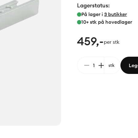
Lagerstatus:
På lager i
3
butikker
10+ stk
på hovedlager
459,-
per stk
Legg
stk