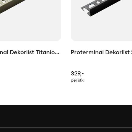
al Dekorlist Titanio
Proterminal Dekorlist 
10mm L=2,7lm
Matt H: 12,5mm L=2,7
329,-
per stk