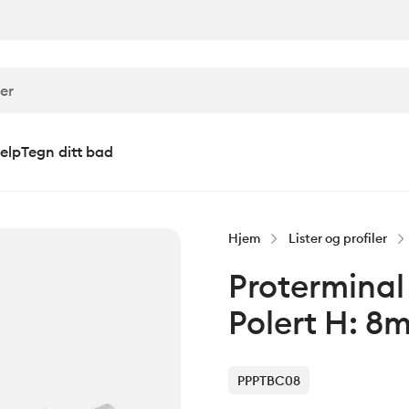
elp
Tegn ditt bad
Hjem
Lister og profiler
Proterminal 
Polert H: 8
PPPTBC08