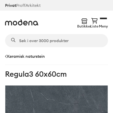
Hopp
Privat
Proff
Arkitekt
til
hovedinnhold
Butikker
Liste
Meny
Keramisk naturstein
Regula3 60x60cm