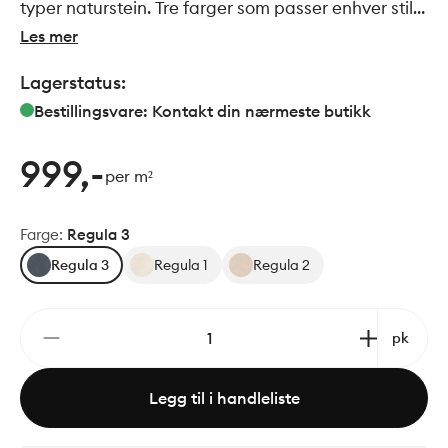
typer naturstein. Tre farger som passer enhver stil
enten man ønsker et stramt, minimalistisk uttrykk,
Les mer
eller velger en klassisk nøytral stil. Regula har tre
Lagerstatus:
overflater, slett, struktur og striper. Striper og
struktur kan brukes som dekorelementer.
Bestillingsvare: Kontakt din nærmeste butikk
999,-
per m²
Farge
:
Regula 3
Regula 3
Regula 1
Regula 2
pk
Legg til i handleliste