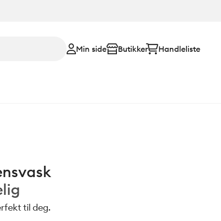
Min side
Butikker
Handleliste
ensvask
elig
fekt til deg.