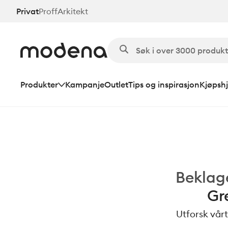
Hopp
Privat
Proff
Arkitekt
til
hovedinnhold
Produkter
Kampanje
Outlet
Tips og inspirasjon
Kjøpshj
Beklag
Gr
Utforsk vårt