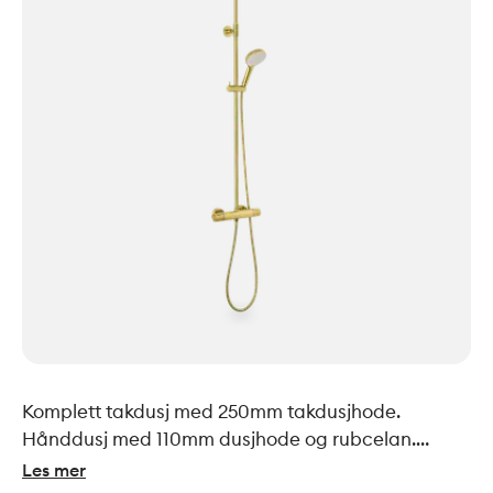
Komplett takdusj med 250mm takdusjhode.
Hånddusj med 110mm dusjhode og rubcelan.
Justerbar stang 1020-1250mm. Vender mellom
Les mer