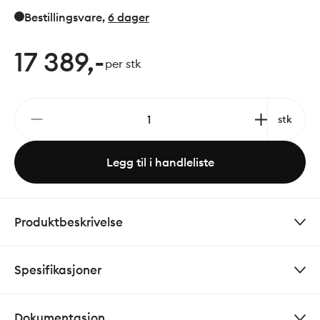
kaldt og varmt vann i termostatkranen.
Bestillingsvare
,
6 dager
Skoldesperre. Ekstra holdbar PVD behandlet
overflate.
17 389,-
per stk
stk
Legg til i handleliste
Produktbeskrivelse
Spesifikasjoner
Dokumentasjon