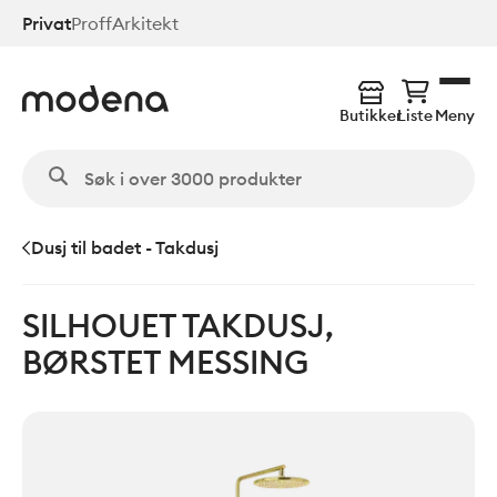
Hopp
Privat
Proff
Arkitekt
til
hovedinnhold
Butikker
Liste
Meny
Dusj til badet - Takdusj
SILHOUET TAKDUSJ,
BØRSTET MESSING