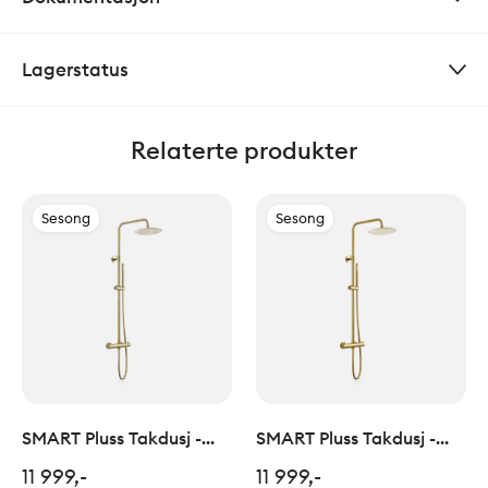
Lagerstatus
Relaterte produkter
Sesong
Sesong
SMART Pluss Takdusj -
SMART Pluss Takdusj -
Polert Champagne
Polert Gull
11 999,-
11 999,-