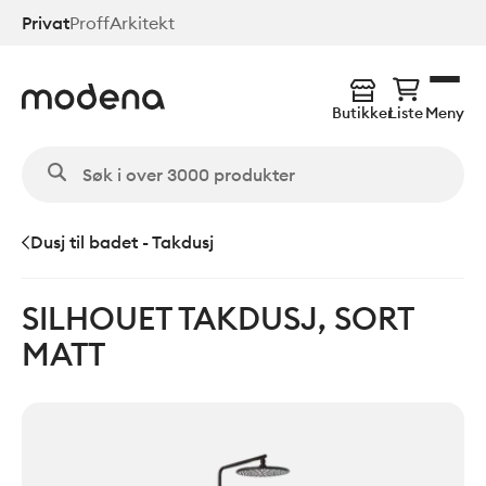
Hopp
Privat
Proff
Arkitekt
til
hovedinnhold
Butikker
Liste
Meny
Dusj til badet - Takdusj
SILHOUET TAKDUSJ, SORT
MATT