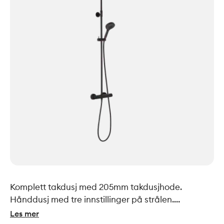
Komplett takdusj med 205mm takdusjhode.
Hånddusj med tre innstillinger på strålen.
Rubcelan for enkel fjerning av kalk og smuss på
Les mer