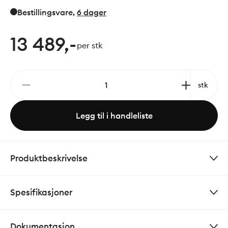
dusjhodene. Justerbar stang 1020-1250mm. Vender
Bestillingsvare
,
6 dager
mellom kaldt og varmt vann i termostatkranen.
Skoldesperre. Sort matt overflate.
13 489,-
per stk
stk
Legg til i handleliste
Produktbeskrivelse
Spesifikasjoner
Dokumentasjon