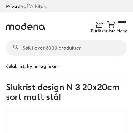
Hopp
Privat
Proff
Arkitekt
til
hovedinnhold
Butikker
Liste
Meny
Slukrist, hyller og luker
Slukrist design N 3 20x20cm
sort matt stål