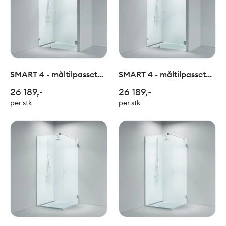
SMART 4 - måltilpasset
SMART 4 - måltilpasset
dør+vegg nisje hengsler
dør+vegg nisje hengsler
26 189,-
26 189,-
valgfri
krom
per stk
per stk