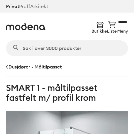
Hopp
Privat
Proff
Arkitekt
til
hovedinnhold
Butikker
Liste
Meny
Dusjdører - Måltilpasset
SMART 1 - måltilpasset
fastfelt m/ profil krom