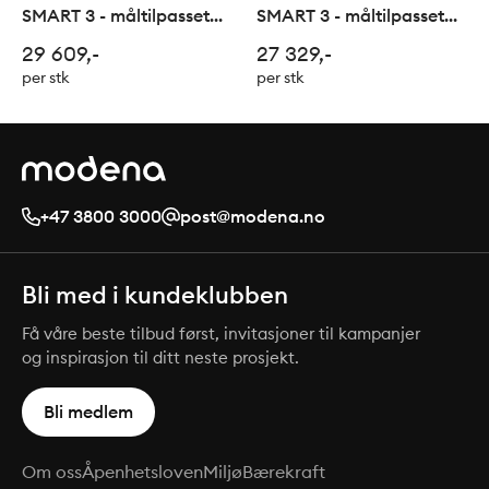
SMART 3 - måltilpasset
SMART 3 - måltilpasset
svingdør m/fastfelt profil
svingdør m/fastfelt profil
29 609,-
27 329,-
valgfri
krom
per stk
per stk
+47 3800 3000
post@modena.no
Bli med i kundeklubben
Få våre beste tilbud først, invitasjoner til kampanjer
og inspirasjon til ditt neste prosjekt.
Bli medlem
Om oss
Åpenhetsloven
Miljø
Bærekraft