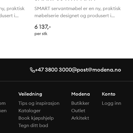
y, praktisk
SMART servantmøbel er en ny, praktisk
usert i
møbelserie designet og produsert i
 solid MDF-
Italia. Fronter og kabinett i solid MDF-
6 137,-
folierte
trefiberplate 20 mm og med folierte
per stk
r med fullt
og laminerte fronter. Skuffer med fullt
uttrekk og
+47 3800 3000
post@modena.no
Veiledning
Modena
Konto
om
Tips og inspirasjon
Butikker
Logg inn
ken
Kataloger
Outlet
Book kjøpshjelp
Arkitekt
Tegn ditt bad