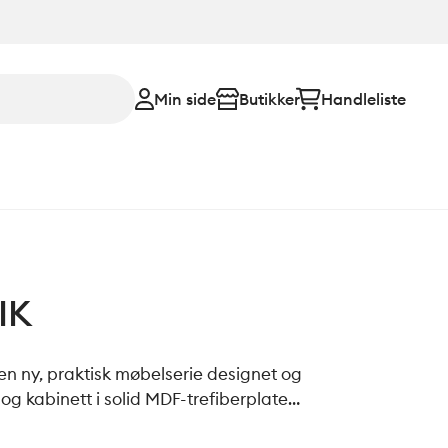
Min side
Butikker
Handleliste
IK
n ny, praktisk møbelserie designet og
r og kabinett i solid MDF-trefiberplate
laminerte fronter. Skuffer med fullt