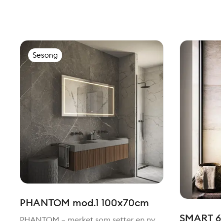
Sesong
PHANTOM mod.1 100x70cm
SMART 6
PHANTOM – merket som setter en ny