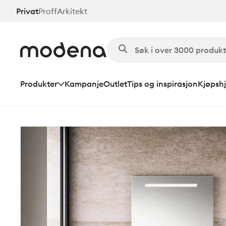
Hopp
Privat
Proff
Arkitekt
til
hovedinnhold
Produkter
Kampanje
Outlet
Tips og inspirasjon
Kjøpshj