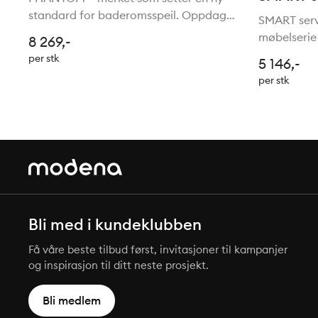
standard for baderomsspeil. Oppdag
SMART serv
det revolusjonerende lysgjennom-
møbelserie 
8 269,-
speil-konseptet, der belysningen
Italia. Fro
per stk
5 146,-
skinner gjennom speilet uten at
trefiberpl
per stk
lyskilden er synlig når det er slå
og laminert
uttrekk og
Bli med i kundeklubben
Få våre beste tilbud først, invitasjoner til kampanjer
og inspirasjon til ditt neste prosjekt.
Bli medlem