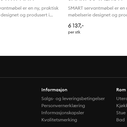
antmøbel er en ny, praktisk
SMART servantmøbel er en n
designet og produsert i
møbelserie designet og prod
nter og kabinett i solid MDF-
Italia. Fronter og kabinett i
6 137,-
ate 20 mm og med folierte
trefiberplate 20 mm og med 
per stk
e fronter. Skuffer med fullt
og laminerte fronter. Skuffe
uttrekk og
Informasjon
Rom
Salgs- og leveringsbetingelser
Uter
Personvernerklæring
Kjøk
Informasjonskapsler
Stue
Kvalitetsmerking
Bad