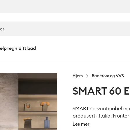
elp
Tegn ditt bad
Hjem
Baderom og VVS
SMART 60 E
SMART servantmøbel er e
produsert i Italia. Fronte
20 mm og med folierte og 
Les mer